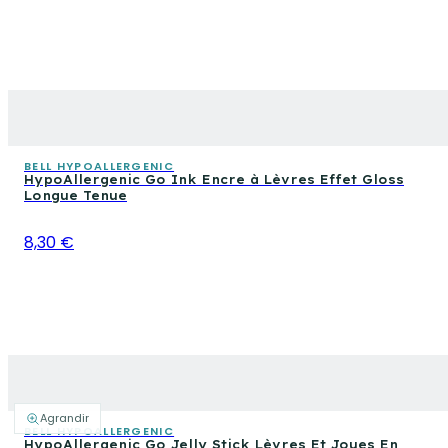
BELL HYPOALLERGENIC
HypoAllergenic Go Ink Encre à Lèvres Effet Gloss
Longue Tenue
8,30 €
Agrandir
BELL HYPOALLERGENIC
HypoAllergenic Go Jelly Stick Lèvres Et Joues En