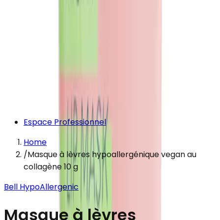
Espace Professionnel
Home
/
Masque à lèvres hypoallergénique vegan au
collagène 10 g
Bell HypoAllergenic
Masque à lèvres