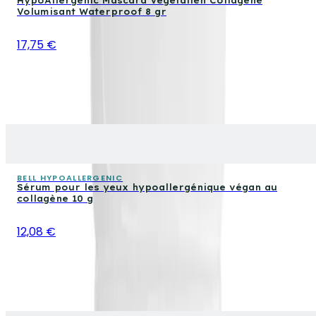
HypoAllergenic Mascara Végétalien Collagène
Volumisant Waterproof 8 gr
17,75 €
BELL HYPOALLERGENIC
Sérum pour les yeux hypoallergénique végan au
collagène 10 g
12,08 €