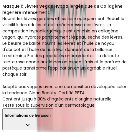
Masque à Lèvres Vegan Hypoallergénique au Collagène
régénère intensément.
Nourrit les lèvres gercées et les lisse optiquement. Réduit la
visibilité des ridules et de la sécheresse des lèvres. La
composition hypoallergénique est enrichie en collagène
vegan, qui hydrate parfaitement la peau sèche des lèvres.
Le beurre de karité nourrit les lèvres et l'huile de noyau
d'abricot et l'huile de ricin leur donnent de la brillance.
La vitamine E a des propriétés antioxydantes. La délicate
teinte rose donne aux lèvres un aspect frais et le parfum de
pastèque transforme l'application en un agréable rituel
chaque soir.
Adapté aux vegans avec une composition développée selon
la tendance Clean Beauty. Certifié PETA.
Contient jusqu'à 80% d'ingrédients d'origine naturelle.
Testé sous la supervision d'un dermatologue.
Informations de livraison