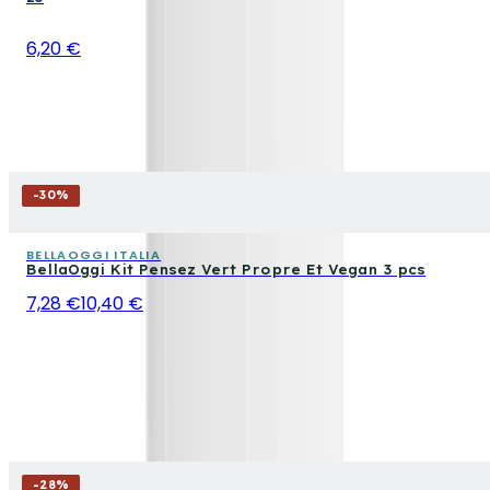
6,20 €
-
30
%
BELLAOGGI ITALIA
BellaOggi Kit Pensez Vert Propre Et Vegan 3 pcs
7,28 €
10,40 €
-
28
%