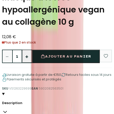
hypoallergénique vegan
au collagène 10 g
12,08 €
Plus que 2 en stock
−
+
1
AJOUTER AU PANIER
Livraison gratuite à partir de €150
Retours faciles sous 14 jours
Paiements sécurisés et protégés
SKU
VS1263229699
EAN
5902082563501
Description