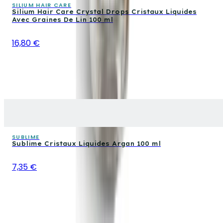
SILIUM HAIR CARE
Silium Hair Care Crystal Drops Cristaux Liquides
Avec Graines De Lin 100 ml
16,80 €
SUBLIME
Sublime Cristaux Liquides Argan 100 ml
7,35 €