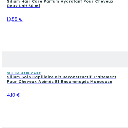
Silium Hair Care Parfum Hydratant Pour Cheveux
Doux Lait 50 ml
13,55 €
SILIUM HAIR CARE
Silium Soin Capillaire Kit Reconstructif Traitement
Pour Cheveux Abîmés Et Endommagés Monodose
4,10 €