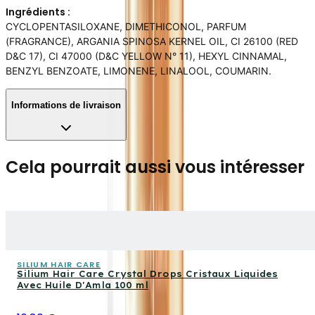
Ingrédients :
CYCLOPENTASILOXANE, DIMETHICONOL, PARFUM
(FRAGRANCE), ARGANIA SPINOSA KERNEL OIL, CI 26100 (RED
D&C 17), CI 47000 (D&C YELLOW N° 11), HEXYL CINNAMAL,
BENZYL BENZOATE, LIMONENE, LINALOOL, COUMARIN.
Informations de livraison
Cela pourrait aussi vous intéresser
SILIUM HAIR CARE
Silium Hair Care Crystal Drops Cristaux Liquides
Avec Huile D'Amla 100 ml