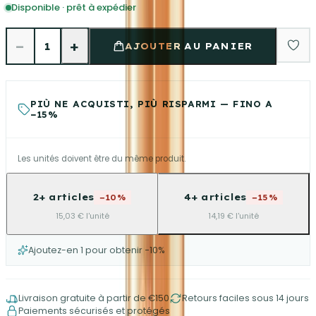
Disponible · prêt à expédier
−
+
1
AJOUTER AU PANIER
PIÙ NE ACQUISTI, PIÙ RISPARMI — FINO A
−15%
Les unités doivent être du même produit.
2+ articles
4+ articles
−10%
−15%
15,03 € l'unité
14,19 € l'unité
Ajoutez-en 1 pour obtenir −10%
Livraison gratuite à partir de €150
Retours faciles sous 14 jours
Paiements sécurisés et protégés