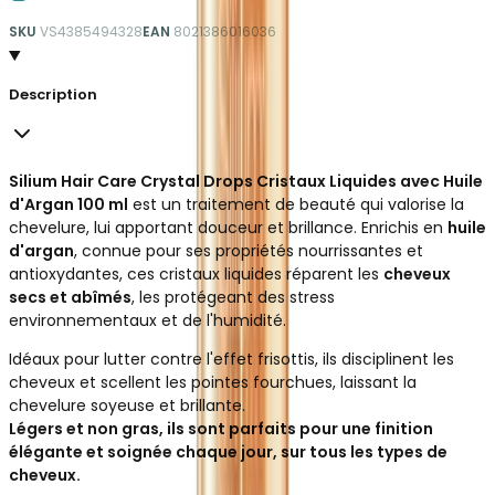
SKU
VS4385494328
EAN
8021386016036
Description
Silium Hair Care Crystal Drops Cristaux Liquides avec Huile
d'Argan 100 ml
est un traitement de beauté qui valorise la
chevelure, lui apportant douceur et brillance. Enrichis en
huile
d'argan
, connue pour ses propriétés nourrissantes et
antioxydantes, ces cristaux liquides réparent les
cheveux
secs et abîmés
, les protégeant des stress
environnementaux et de l'humidité.
Idéaux pour lutter contre l'effet frisottis, ils disciplinent les
cheveux et scellent les pointes fourchues, laissant la
chevelure soyeuse et brillante.
Légers et non gras, ils sont parfaits pour une finition
élégante et soignée chaque jour, sur tous les types de
cheveux.