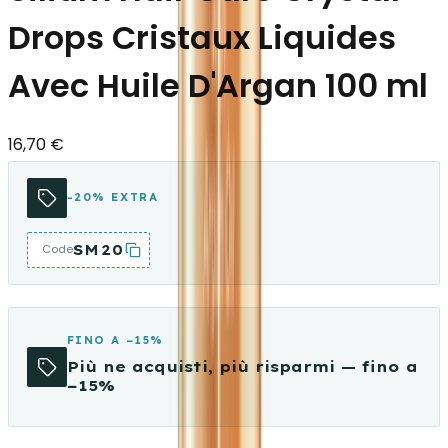
Drops Cristaux Liquides
Avec Huile D'Argan 100 ml
16,70 €
-20% EXTRA
SM20
Code
FINO A −15%
Più ne acquisti, più risparmi — fino a
−15%