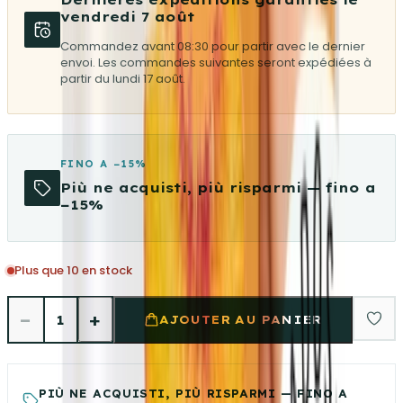
vendredi 7 août
Commandez avant 08:30 pour partir avec le dernier
envoi. Les commandes suivantes seront expédiées à
partir du lundi 17 août.
FINO A −15%
Più ne acquisti, più risparmi — fino a
−15%
Plus que 10 en stock
−
+
1
AJOUTER AU PANIER
PIÙ NE ACQUISTI, PIÙ RISPARMI — FINO A