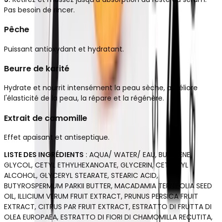
Pas besoin de rincer.
Pêche
Puissant antioxydant et hydratant.
Beurre de karité
Hydrate et nourrit intensément la peau sèche, améliore
l'élasticité de la peau, la répare et la régénère.
Extrait de camomille
Effet apaisant et antiseptique.
LISTE DES INGRÉDIENTS
: AQUA/ WATER/ EAU, BUTYLENE
GLYCOL, CETYL ETHYLHEXANOATE, GLYCERIN, CETEARYL
ALCOHOL, GLYCERYL STEARATE, STEARIC ACID,
BUTYROSPERMUM PARKII BUTTER, MACADAMIA TERNIFOLIA SEED
OIL, ILLICIUM VERUM FRUIT EXTRACT, PRUNUS PERSICA FRUIT
EXTRACT, CITRUS PAR FRUIT EXTRACT, ESTRATTO DI FRUTTA DI
OLEA EUROPAEA, ESTRATTO DI FIORI DI CHAMOMILLA RECUTITA,