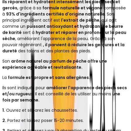
Ils réparent et hydratent intensément les pieds secs et
gercés,
grâce à sa
formule naturelle et végane
composée
à
93% d'ingrédients certifiés d'origine naturelle
. Son
principal ingrédient actif est
l'extrait de pêche
, qui agit
comme un
puissant antioxydant et hydratant.
Le beurre
de karité
sert à
hydrater et réparer en profondeur la peau
sèche
, améliorant l'apparence de la peau. Grâce à son
pouvoir régénérant
, il parvient à réduire les gerçures et la
dureté
des talons et des plantes des pieds.
Son
arôme naturel au parfum de pêche offre une
expérience agréable et revitalisante.
La
formule est propre et sans allergènes.
Ils sont indiqués pour
améliorer l'apparence des pieds secs
et/ou rugueux
. Il est conseillé de les utiliser au moins
une
fois par semaine.
1.
Ouvrez et séparez les chaussettes.
2.
Portez et laissez poser 15-20 minutes.
3.
Retirez et massez jusqu'à absorption du reste du sérum.