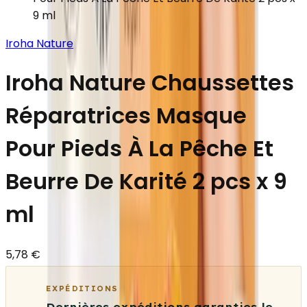
9 ml
Iroha Nature
Iroha Nature Chaussettes
Réparatrices Masque
Pour Pieds À La Pêche Et
Beurre De Karité 2 pcs x 9
ml
5,78 €
EXPÉDITIONS
Dernières expéditions garanties le