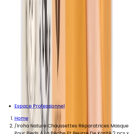
Espace Professionnel
Home
/
Iroha Nature Chaussettes Réparatrices Masque
Pour Pieds À La Pêche Et Beurre De Karité 2 pcs x