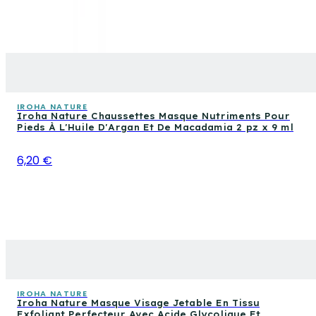
IROHA NATURE
Iroha Nature Chaussettes Masque Nutriments Pour
Pieds À L'Huile D'Argan Et De Macadamia 2 pz x 9 ml
6,20 €
IROHA NATURE
Iroha Nature Masque Visage Jetable En Tissu
Exfoliant Perfecteur Avec Acide Glycolique Et