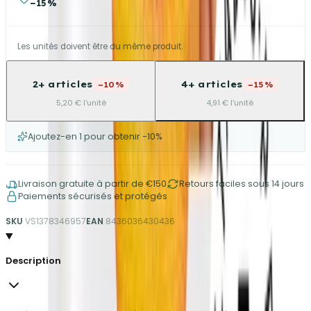
−15%
Les unités doivent être du même produit.
2+ articles
4+ articles
−10%
−15%
5,20 € l'unité
4,91 € l'unité
Ajoutez-en 1 pour obtenir −10%
Livraison gratuite à partir de €150
Retours faciles sous 14 jours
Paiements sécurisés et protégés
SKU
VS1378346957
EAN
8436036430436
Description