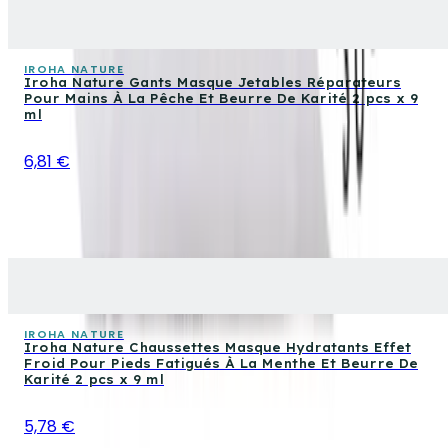
IROHA NATURE
Iroha Nature Gants Masque Jetables Réparateurs
Pour Mains À La Pêche Et Beurre De Karité 2 pcs x 9
ml
6,81 €
IROHA NATURE
Iroha Nature Chaussettes Masque Hydratants Effet
Froid Pour Pieds Fatigués À La Menthe Et Beurre De
Karité 2 pcs x 9 ml
5,78 €