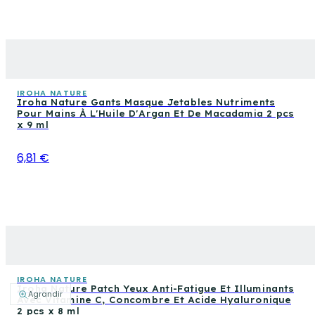
IROHA NATURE
Iroha Nature Gants Masque Jetables Nutriments
Pour Mains À L'Huile D'Argan Et De Macadamia 2 pcs
x 9 ml
6,81 €
IROHA NATURE
Iroha Nature Patch Yeux Anti-Fatigue Et Illuminants
Agrandir
Avec Vitamine C, Concombre Et Acide Hyaluronique
2 pcs x 8 ml