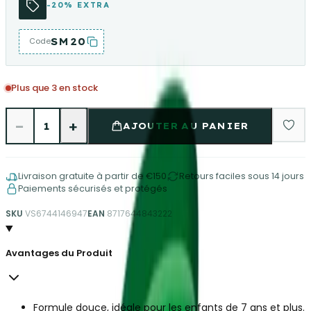
-20% EXTRA
SM20
Code
Plus que 3 en stock
−
+
1
AJOUTER AU PANIER
Livraison gratuite à partir de €150
Retours faciles sous 14 jours
Paiements sécurisés et protégés
SKU
VS6744146947
EAN
8717644843222
Avantages du Produit
Formule douce, idéale pour les enfants de 7 ans et plus.