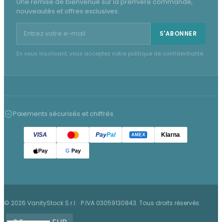
Une remise de bienvenue sur la première commande,
nouveautés et offres exclusives.
Adresse e-mail pour la newsletter
S'ABONNER
En vous inscrivant, vous acceptez notre politique de confidentialité.
Paiements sécurisés et chiffrés
VISA
Pay
Pal
Klarna
.
AMEX
Pay
G
Pay
© 2026 VanityStock S.r.l. · P.IVA 03059130843. Tous droits réservés.