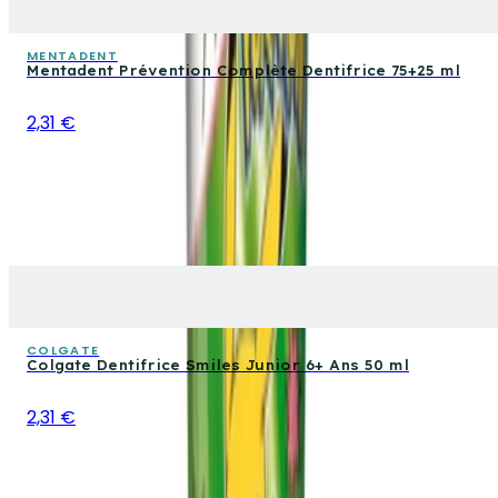
MENTADENT
Mentadent Prévention Complète Dentifrice 75+25 ml
2,31 €
COLGATE
Colgate Dentifrice Smiles Junior 6+ Ans 50 ml
2,31 €