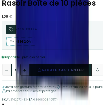
Rasoir Boîte de 10 pièces
1,26 €
-20% EXTRA
SM20
Code
Disponible · prêt à expédier
−
+
1
AJOUTER AU PANIER
Livraison gratuite à partir de €150
Retours faciles sous 14 jours
Paiements sécurisés et protégés
SKU
VS1425734334
EAN
8908008405174