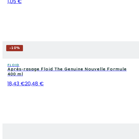
1,05 €
-
10
%
FLOID
Après-rasage Floid The Genuine Nouvelle Formule
400 ml
18,43 €
20,48 €