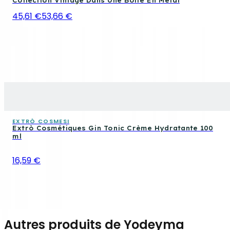
Collection Vintage Dans Une Boîte En Métal
45,61 €
53,66 €
EXTRÒ COSMESI
Extrò Cosmétiques Gin Tonic Crème Hydratante 100
ml
16,59 €
Autres produits de Yodeyma