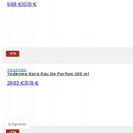
9,68 €
10,19 €
-
5
%
YODEYMA
Yodeyma Kara Eau De Parfum 100 ml
29,63 €
31,19 €
Agrandir
-
5
%