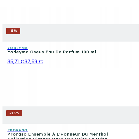
-
5
%
YODEYMA
Yodeyma Oseus Eau De Parfum 100 ml
35,71 €
37,59 €
-
15
%
PRORASO
Proraso Ensemble À L'Honneur Du Menthol