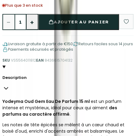
Plus que 3 en stock
−
+
1
AJOUTER AU PANIER
Livraison gratuite à partir de €150
Retours faciles sous 14 jours
Paiements sécurisés et protégés
SKU
VS5564011812
EAN
8436615704132
Description
Yodeyma Oud Gem Eau De Parfum 15 ml
est un parfum
intense et mystérieux, idéal pour ceux qui aiment
des
parfums au caractère affirmé
.
Les notes de tête épicées se mêlent à un cœur chaud et
boisé d'oud, enrichi d'accents ambrés et balsamiques. Le