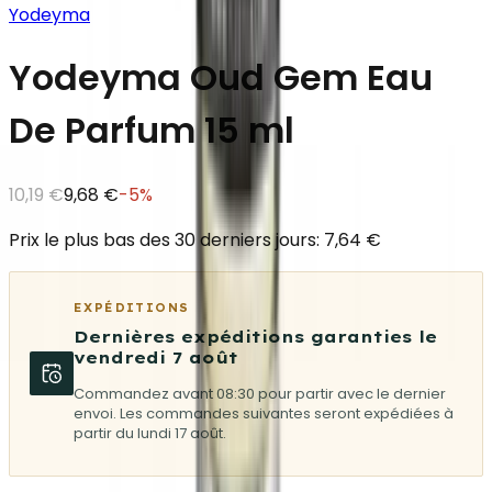
Yodeyma
Yodeyma Oud Gem Eau
De Parfum 15 ml
10,19 €
9,68 €
-
5
%
Prix le plus bas des 30 derniers jours: 7,64 €
EXPÉDITIONS
Dernières expéditions garanties le
vendredi 7 août
Commandez avant 08:30 pour partir avec le dernier
envoi. Les commandes suivantes seront expédiées à
partir du lundi 17 août.