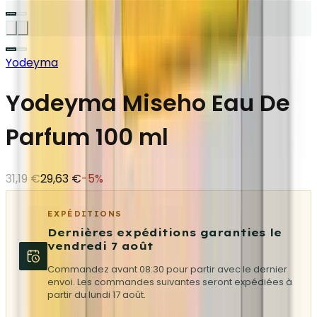
Yodeyma
Yodeyma Miseho Eau De
Parfum 100 ml
31,19 €
29,63 €
-
5
%
EXPÉDITIONS
Dernières expéditions garanties le
vendredi 7 août
Commandez avant 08:30 pour partir avec le dernier
envoi. Les commandes suivantes seront expédiées à
partir du lundi 17 août.