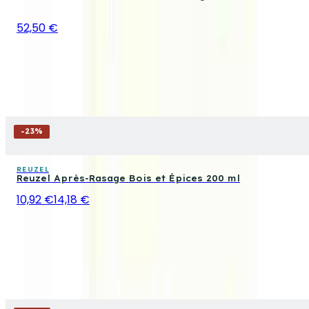
52,50 €
-
23
%
REUZEL
Reuzel Après-Rasage Bois et Épices 200 ml
10,92 €
14,18 €