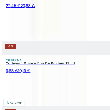
22,45 €
23,63 €
-
5
%
YODEYMA
Yodeyma Dinara Eau De Parfum 15 ml
9,68 €
10,19 €
Agrandir