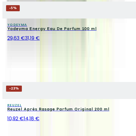
-
5
%
YODEYMA
Yodeyma Energy Eau De Parfum 100 ml
29,63 €
31,19 €
-
23
%
REUZEL
Reuzel Après Rasage Parfum Original 200 ml
10,92 €
14,18 €