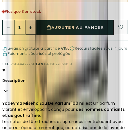
Plus que 3 en stock
−
+
1
AJOUTER AU PANIER
Livraison gratuite à partir de €150
Retours faciles sous 14 jours
Paiements sécurisés et protégés
SKU
VS8444222617
EAN
8436022366619
Description
Yodeyma Miseho Eau De Parfum 100 ml
est un parfum
vibrant et enveloppant, conçu pour
des hommes confiants
et au goût raffiné.
Les notes de tête fraîches et agrumées s'entrelacent avec
un cœur épicé et aromatique, caractérisé par de la lavande