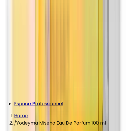
Espace Professionnel
Home
/
Yodeyma Miseho Eau De Parfum 100 ml