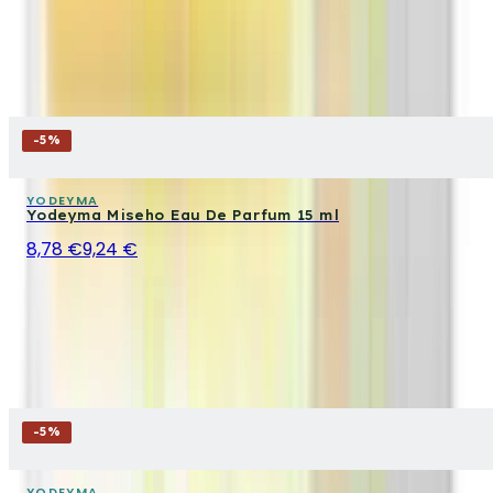
-
5
%
YODEYMA
Yodeyma Miseho Eau De Parfum 15 ml
8,78 €
9,24 €
-
5
%
YODEYMA