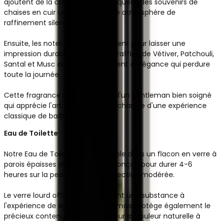
ajoutent de la complexité et évoquent des souvenirs de
chaises en cuir usées, créant une atmosphère de
raffinement silencieux.
Ensuite, les notes de fond émergent pour laisser une
impression durable. Un mélange raffiné de Vétiver, Patchouli,
Santal et Musc donne un sentiment d'élégance qui perdure
toute la journée.
Cette fragrance incarne l'esprit d'un gentleman bien soigné
qui apprécie l'art du rasage et le charme d'une expérience
classique de barbier.
Eau de Toilette
Notre Eau de Toilette est disponible dans un flacon en verre à
parois épaisses de 50 ml et est conçue pour durer 4-6
heures sur la peau avec une projection modérée.
Le verre lourd offre non seulement une substance à
l'expérience de le tenir en main, mais protège également le
précieux contenu et met en valeur la couleur naturelle à