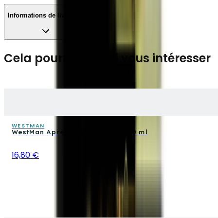
Informations de livraison
Cela pourrait aussi vous intéresser
WESTMAN
WestMan Après-Rasage Clichê 100 ml
16,80 €