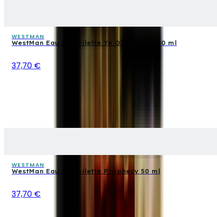
WESTMAN
WestMan Eau De Toilette Ye Olde Limey 50 ml
37,70 €
WESTMAN
WestMan Eau De Toilette Prophecy 50 ml
37,70 €