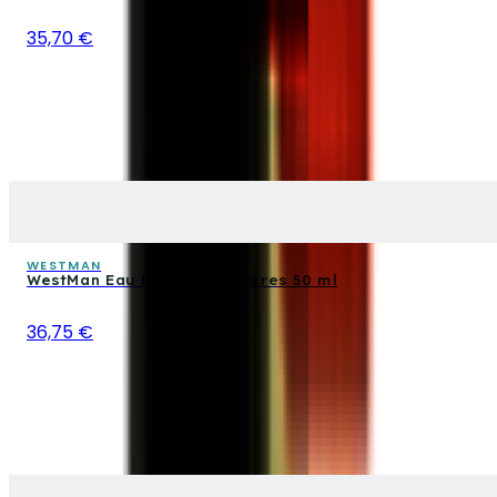
35,70 €
WESTMAN
WestMan Eau De Toilette Geres 50 ml
36,75 €