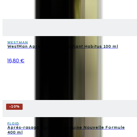
WESTMAN
WestMan Après-Rasage Tonifiant Habitus 100 ml
16,80 €
-
10
%
FLOID
Après-rasage Floid The Genuine Nouvelle Formule
400 ml