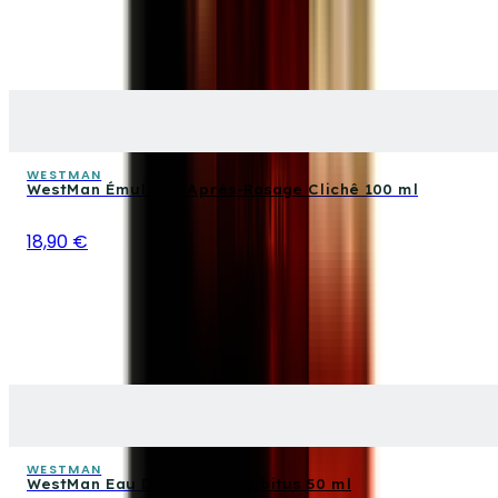
WESTMAN
WestMan Émulsion Après-Rasage Clichê 100 ml
18,90 €
WESTMAN
WestMan Eau De Toilette Habitus 50 ml