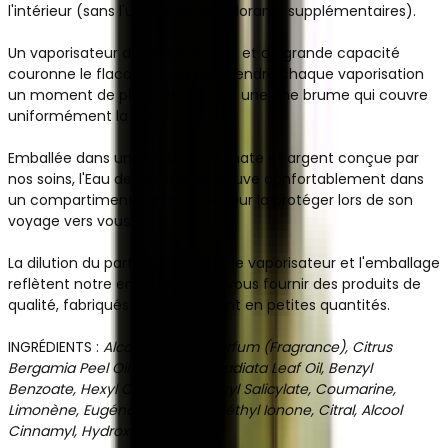
l'intérieur (sans l'utilisation de colorants supplémentaires).
Un vaporisateur de haute qualité et de grande capacité
couronne le flacon. Choisi pour rendre chaque vaporisation
un moment de plaisir en libérant une fine brume qui couvre
uniformément la peau.
Emballée dans une boîte noire mate et argent conçue par
nos soins, l'Eau de Toilette se trouve confortablement dans
un compartiment sur mesure pour la protéger lors de son
voyage vers vous.
La dilution du parfum, le flacon, le vaporisateur et l'emballage
reflètent notre engagement à vous fournir des produits de
qualité, fabriqués artisanalement en petites quantités.
INGRÉDIENTS :
Alcohol Denat., Parfum (Fragrance), Citrus
Bergamia Peel Oil, Eucalyptus Radiata Leaf Oil, Benzyl
Benzoate, Hexyl Cinnamal, Benzyl Salicylate, Coumarine,
Limonène, Eugénol, Alpha-Isométhyl Ionone, Citral, Alcool
Cinnamyl, Hydroxycitronellal.