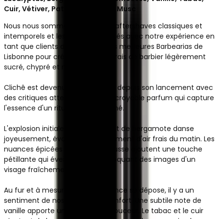
Cuir, Vétiver, Patchouli, Santal, Musc
Nous nous sommes inspirés des aftershaves classiques et
intemporels et les avons combinés avec notre expérience en
tant que clients de certaines des meilleures Barbearias de
Lisbonne pour créer un parfum frais de barbier légèrement
sucré, chypré et musqué.
Clichê est devenu un best-seller depuis son lancement avec
des critiques attestant de son incroyable parfum qui capture
l'essence d'un rituel de soin raffiné.
L'explosion initiale d'eucalyptus et de bergamote danse
joyeusement, évoquant un sentiment d'air frais du matin. Les
nuances épicées du pamplemousse ajoutent une touche
pétillante qui éveille les sens, évoquant des images d'un
visage fraîchement rasé.
Au fur et à mesure que la fragrance se dépose, il y a un
sentiment de nostalgie et de confort. Une subtile note de
vanille apporte une touche de douceur. Le tabac et le cuir