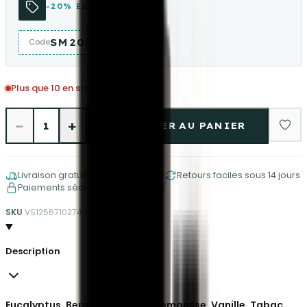
-20% EXTRA
SM20
Code
Plus que 10 en stock
−
+
1
AJOUTER AU PANIER
Livraison gratuite à partir de €150
Retours faciles sous 14 jours
Paiements sécurisés et protégés
SKU
VS1256710274
Description
Eucalyptus, Bergamote, Pamplemousse, Vanille, Tabac,