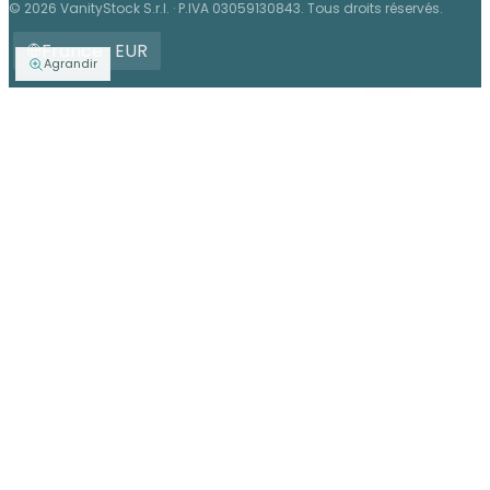
© 2026 VanityStock S.r.l. · P.IVA 03059130843. Tous droits réservés.
France · EUR
Agrandir