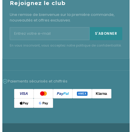
Rejoignez le club
Une remise de bienvenue sur la première commande,
nouveautés et offres exclusives.
Adresse e-mail pour la newsletter
S'ABONNER
En vous inscrivant, vous acceptez notre politique de confidentialité.
Paiements sécurisés et chiffrés
VISA
Pay
Pal
Klarna
.
AMEX
Pay
G
Pay