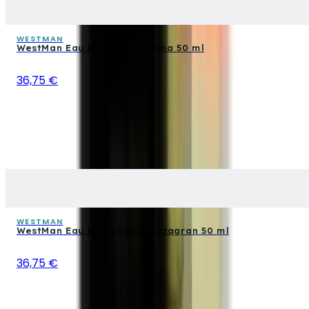
WESTMAN
WestMan Eau De Toilette Alma 50 ml
36,75 €
WESTMAN
WestMan Eau De Toilette Mazagran 50 ml
36,75 €