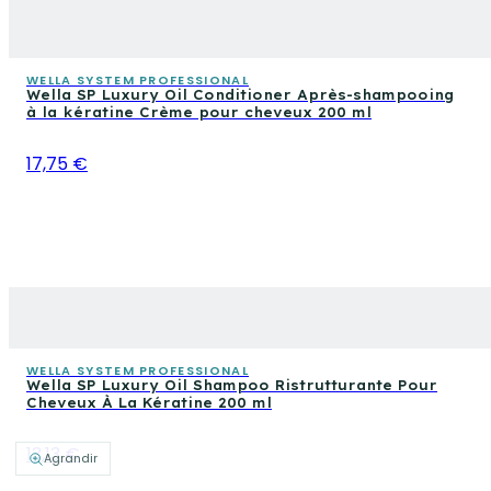
WELLA SYSTEM PROFESSIONAL
Wella SP Luxury Oil Conditioner Après-shampooing
à la kératine Crème pour cheveux 200 ml
17,75 €
WELLA SYSTEM PROFESSIONAL
Wella SP Luxury Oil Shampoo Ristrutturante Pour
Cheveux À La Kératine 200 ml
13,13 €
Agrandir