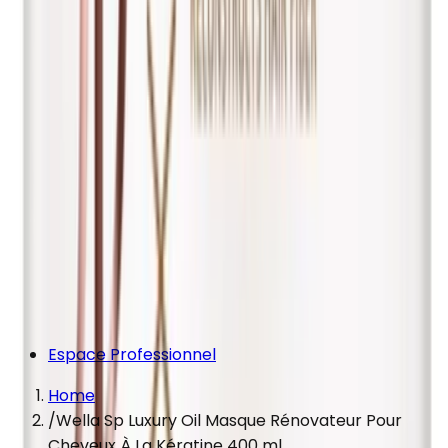
Espace Professionnel
Home
/
Wella Sp Luxury Oil Masque Rénovateur Pour
Cheveux À La Kératine 400 ml