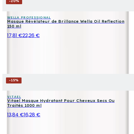
-
20
%
WELLA PROFESSIONAL
Masque Révélateur de Brillance Wella Oil Reflection
150 ml
17,81 €
22,26 €
-
15
%
VITAEL
Vitael Masque Hydratant Pour Cheveux Secs Ou
Traités 1000 ml
13,84 €
16,28 €