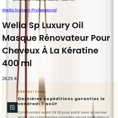
Wella System Professional
Wella Sp Luxury Oil
Masque Rénovateur Pour
Cheveux À La Kératine
400 ml
26,25 €
EXPÉDITIONS
Dernières expéditions garanties le
vendredi 7 août
Commandez avant 08:30 pour partir avec le dernier
envoi. Les commandes suivantes seront expédiées à