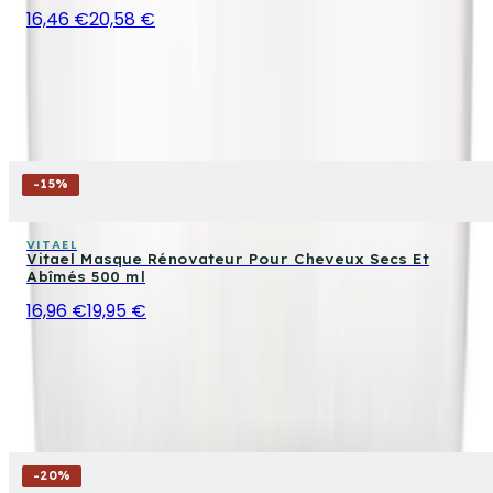
16,46 €
20,58 €
-
15
%
VITAEL
Vitael Masque Rénovateur Pour Cheveux Secs Et
Abîmés 500 ml
16,96 €
19,95 €
-
20
%