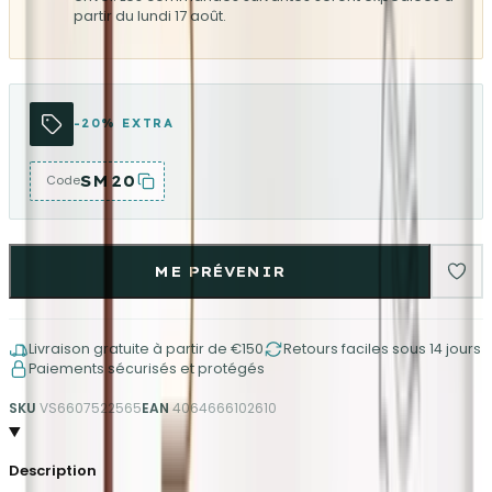
partir du lundi 17 août.
-20% EXTRA
SM20
Code
ME PRÉVENIR
Livraison gratuite à partir de €150
Retours faciles sous 14 jours
Paiements sécurisés et protégés
SKU
VS6607522565
EAN
4064666102610
Description