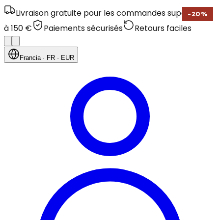
Livraison gratuite pour les commandes supérieures
-
20
%
à 150 €
Paiements sécurisés
Retours faciles
Francia
· FR
· EUR