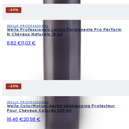
-
20
%
WELLA PROFESSIONAL
Wella Professionals Lotion Permanente Pro Perform
N Cheveux Naturels 75 ml
8,82 €
11,03 €
-
20
%
WELLA PROFESSIONAL
Wella ColorMotion Après-shampooing Protecteur
Pour Cheveux Colorés 200 ml
16,46 €
20,58 €