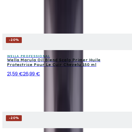
-
20
%
WELLA PROFESSIONAL
Wella Marula Oil Blend Scalp Primer Huile
Protectrice Pour Le Cuir Chevelu 150 ml
21,59 €
26,99 €
-
20
%