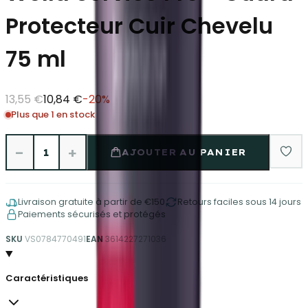
Protecteur Cuir Chevelu
75 ml
13,55 €
10,84 €
-
20
%
Plus que 1 en stock
−
+
1
AJOUTER AU PANIER
Livraison gratuite à partir de €150
Retours faciles sous 14 jours
Paiements sécurisés et protégés
SKU
VS0784770491
EAN
3614227271036
Caractéristiques