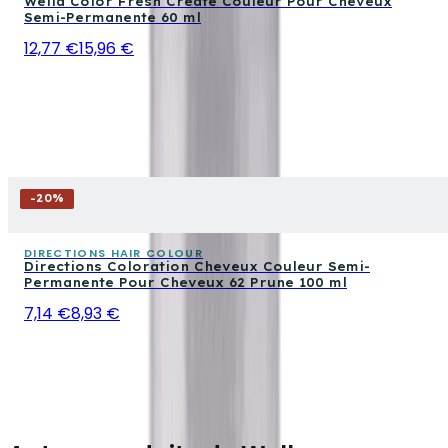
Wella Color Fresh Create Couleur Pour Cheveux
Semi-Permanente 60 ml
12,77 €
15,96 €
-
20
%
DIRECTIONS HAIR COLOUR
Directions Coloration Cheveux Couleur Semi-
Permanente Pour Cheveux 62 Prune 100 ml
7,14 €
8,93 €