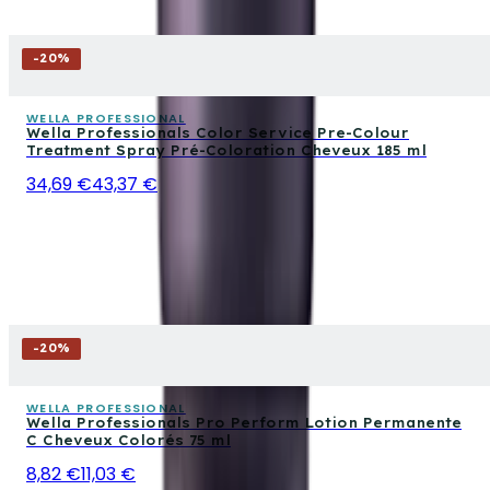
-
20
%
WELLA PROFESSIONAL
Wella Professionals Color Service Pre-Colour
Treatment Spray Pré-Coloration Cheveux 185 ml
34,69 €
43,37 €
-
20
%
WELLA PROFESSIONAL
Wella Professionals Pro Perform Lotion Permanente
C Cheveux Colorés 75 ml
8,82 €
11,03 €