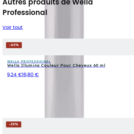
Autres produits de Wella
Professional
Voir tout
-
45
%
WELLA PROFESSIONAL
Wella Illumina Couleur Pour Cheveux 60 ml
9,24 €
16,80 €
-
35
%