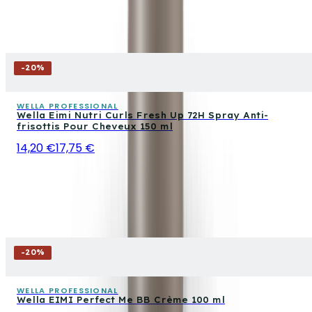
-
20
%
WELLA PROFESSIONAL
Wella Eimi Nutri Curls Fresh Up 72H Spray Anti-
frisottis Pour Cheveux 150 ml
14,20 €
17,75 €
-
20
%
WELLA PROFESSIONAL
Wella EIMI Perfect Me BB Crème 100 ml