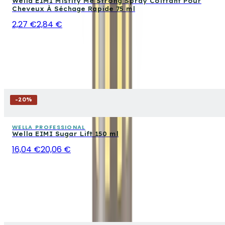
Wella EIMI Mistify Me Strong Spray Coiffant Pour
Cheveux À Séchage Rapide 75 ml
2,27 €
2,84 €
-
20
%
WELLA PROFESSIONAL
Wella EIMI Sugar Lift 150 ml
16,04 €
20,06 €