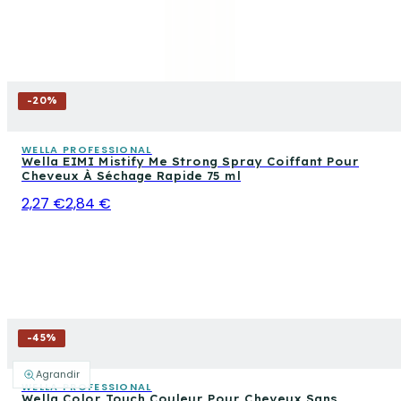
-
20
%
WELLA PROFESSIONAL
Wella EIMI Mistify Me Strong Spray Coiffant Pour
Cheveux À Séchage Rapide 75 ml
2,27 €
2,84 €
-
45
%
Agrandir
WELLA PROFESSIONAL
Wella Color Touch Couleur Pour Cheveux Sans