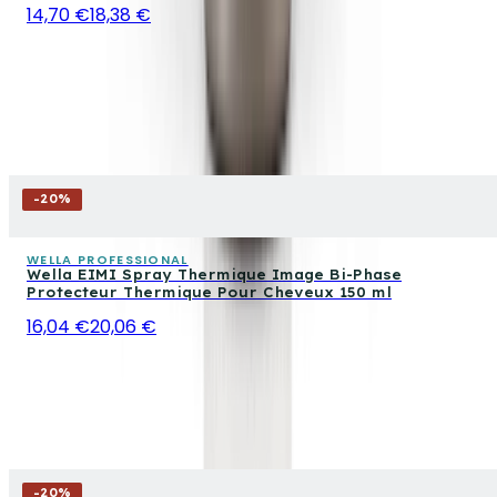
14,70 €
18,38 €
-
20
%
WELLA PROFESSIONAL
Wella EIMI Spray Thermique Image Bi-Phase
Protecteur Thermique Pour Cheveux 150 ml
16,04 €
20,06 €
-
20
%