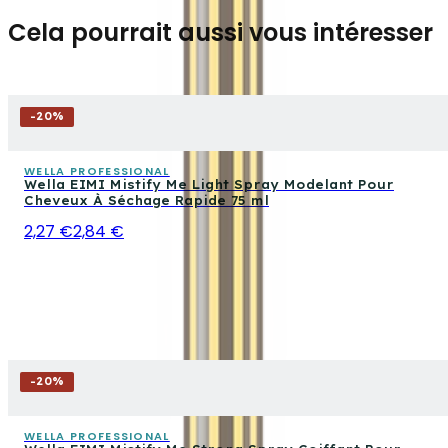
Cela pourrait aussi vous intéresser
-
20
%
WELLA PROFESSIONAL
Wella EIMI Mistify Me Light Spray Modelant Pour
Cheveux À Séchage Rapide 75 ml
2,27 €
2,84 €
-
20
%
WELLA PROFESSIONAL