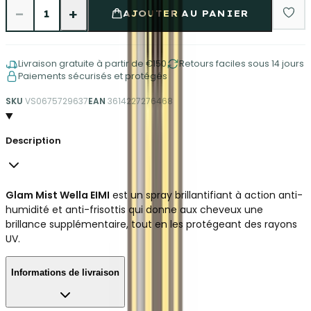
−
+
1
AJOUTER AU PANIER
Livraison gratuite à partir de €150
Retours faciles sous 14 jours
Paiements sécurisés et protégés
SKU
VS0675729637
EAN
3614227276468
Description
Glam Mist Wella EIMI
est un spray brillantifiant à action anti-
humidité et anti-frisottis qui donne aux cheveux une
brillance supplémentaire, tout en les protégeant des rayons
UV.
Informations de livraison