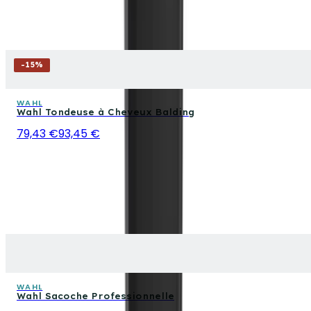
-
15
%
WAHL
Wahl Tondeuse à Cheveux Balding
79,43 €
93,45 €
WAHL
Wahl Sacoche Professionnelle