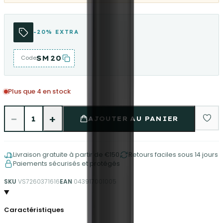
-20% EXTRA
SM20
Code
Plus que 4 en stock
−
+
1
AJOUTER AU PANIER
Livraison gratuite à partir de €150
Retours faciles sous 14 jours
Paiements sécurisés et protégés
SKU
VS7260371616
EAN
043917001005
Caractéristiques