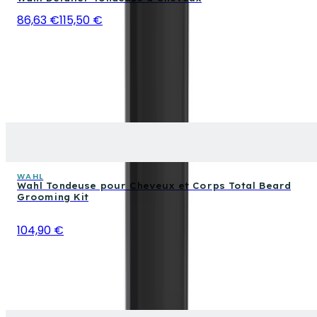
86,63 €
115,50 €
WAHL
Wahl Tondeuse pour Cheveux et Corps Total Beard
Grooming Kit
104,90 €