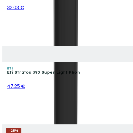
32,03 €
ETI
Eti Stratos 390 Super Light Phon
47,25 €
-
25
%