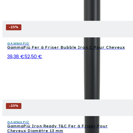
-
25
%
GAMMAPIÙ
GammaPiù Fer à Friser Bubble Iron C Pour Cheveux
39,38 €
52,50 €
-
25
%
GAMMAPIÙ
GammaPiù Iron Ready T&C Fer à Friser Pour
Cheveux Diamètre 13 mm