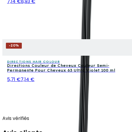
7,14 €
8,93 €
-
20
%
DIRECTIONS HAIR COLOUR
Directions Couleur de Cheveux Couleur Semi-
Permanente Pour Cheveux 63 Ultra Violet 100 ml
5,71 €
7,14 €
Avis vérifiés