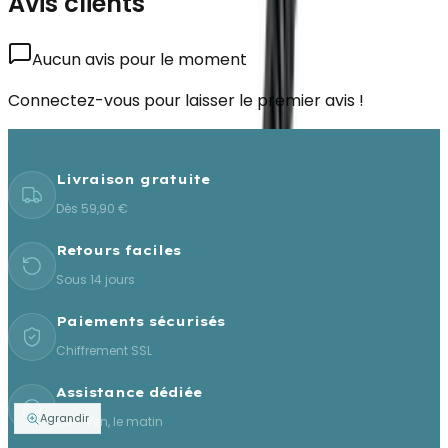
Avis clients
Aucun avis pour le moment
Connectez-vous pour laisser le premier avis !
Livraison gratuite
Dès 59,90 €
Retours faciles
Sous 14 jours
Paiements sécurisés
Chiffrement SSL
Assistance dédiée
Agrandir
Lun–Ven, le matin