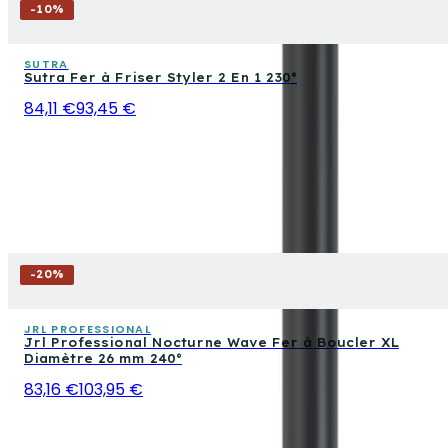
-
10
%
SUTRA
Sutra Fer à Friser Styler 2 En 1 230°
84,11 €
93,45 €
-
20
%
JRL PROFESSIONAL
Jrl Professional Nocturne Wave Fer à Boucler XL
Diamètre 26 mm 240°
83,16 €
103,95 €