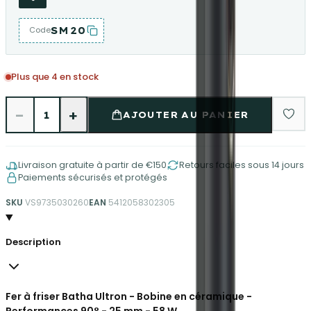
SM20
Code
Plus que 4 en stock
−
+
1
AJOUTER AU PANIER
Livraison gratuite à partir de €150
Retours faciles sous 14 jours
Paiements sécurisés et protégés
SKU
VS9735030260
EAN
5412058302305
Description
Fer à friser Batha Ultron - Bobine en céramique -
Performances 90° - 25 mm - 58 W.