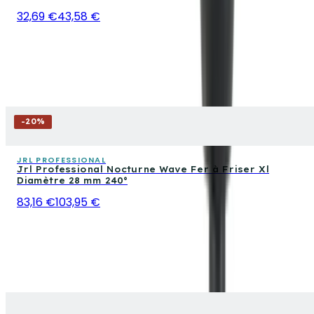
32,69 €
43,58 €
-
20
%
JRL PROFESSIONAL
Jrl Professional Nocturne Wave Fer à Friser Xl
Diamètre 28 mm 240°
83,16 €
103,95 €