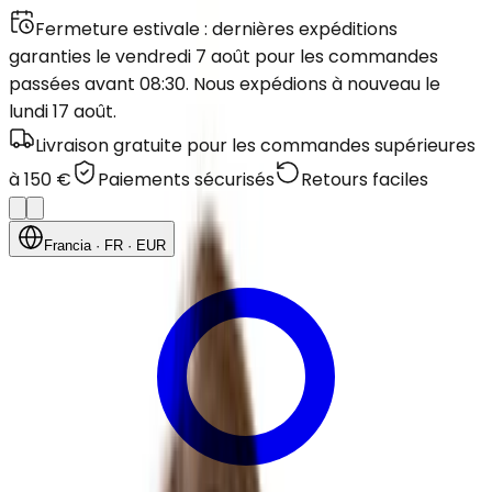
Fermeture estivale : dernières expéditions
garanties le vendredi 7 août pour les commandes
passées avant 08:30. Nous expédions à nouveau le
lundi 17 août.
Livraison gratuite pour les commandes supérieures
à 150 €
Paiements sécurisés
Retours faciles
Francia
· FR
· EUR