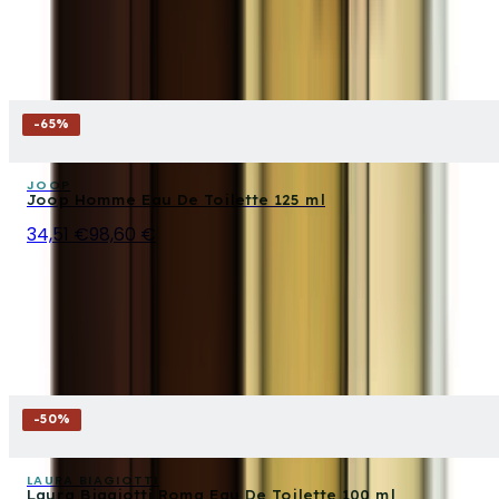
-
65
%
JOOP
Joop Homme Eau De Toilette 125 ml
34,51 €
98,60 €
-
50
%
LAURA BIAGIOTTI
Laura Biagiotti Roma Eau De Toilette 100 ml