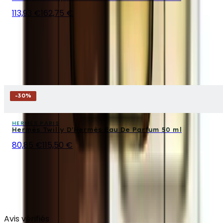
113,93 €
162,75 €
-
30
%
HERMÈS PARIS
Hermès Twilly D'Hermès Eau De Parfum 50 ml
80,85 €
115,50 €
Avis vérifiés