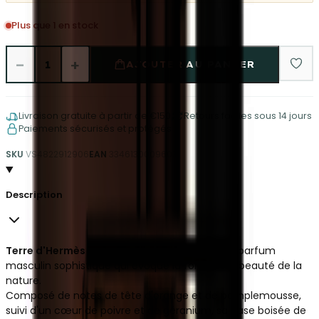
Plus que 1 en stock
−
+
1
AJOUTER AU PANIER
Livraison gratuite à partir de €150
Retours faciles sous 14 jours
Paiements sécurisés et protégés
SKU
VS4822912906
EAN
3346130009603
Description
Terre d'Hermès Eau de Toilette 100 ml
est un parfum
masculin sophistiqué qui évoque la force et la beauté de la
nature.
Composé de notes de tête d'orange et de pamplemousse,
suivi d'un cœur de poivre et de géranium, sa base boisée de