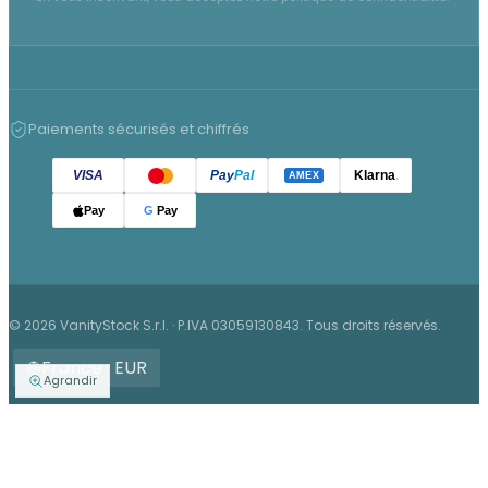
Paiements sécurisés et chiffrés
VISA
Pay
Pal
Klarna
.
AMEX
Pay
G
Pay
© 2026 VanityStock S.r.l. · P.IVA 03059130843. Tous droits réservés.
France · EUR
Agrandir