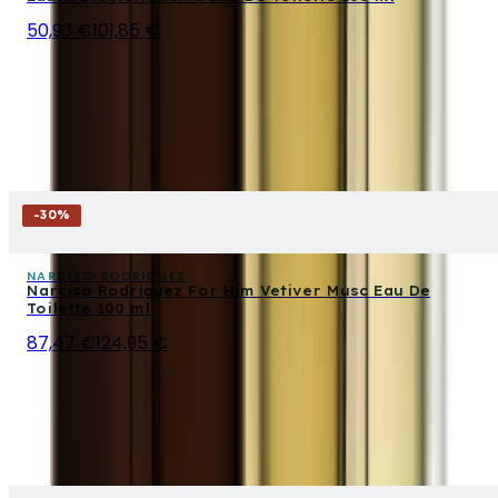
50,93 €
101,85 €
-
30
%
NARCISO RODRIGUEZ
Narciso Rodriguez For Him Vetiver Musc Eau De
Toilette 100 ml
87,47 €
124,95 €