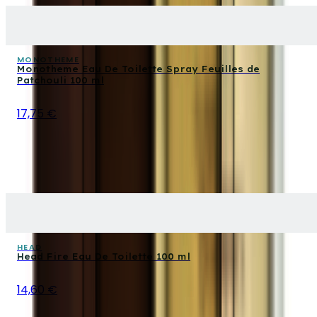
MONOTHEME
Monotheme Eau De Toilette Spray Feuilles de
Patchouli 100 ml
17,75 €
HEAD
Head Fire Eau De Toilette 100 ml
14,60 €