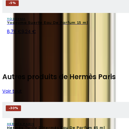
-
5
%
YODEYMA
Yodeyma Suerte Eau De Parfum 15 ml
8,78 €
9,24 €
Autres produits de Hermès Paris
Voir tout
-
30
%
HERMÈS PARIS
Hermès Twilly D'Hermès Eau De Parfum 85 ml