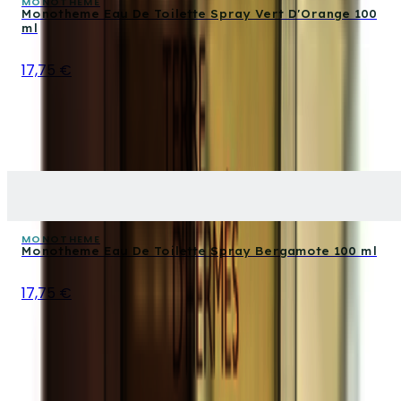
MONOTHEME
Monotheme Eau De Toilette Spray Vert D'Orange 100
ml
17,75 €
MONOTHEME
Monotheme Eau De Toilette Spray Bergamote 100 ml
17,75 €