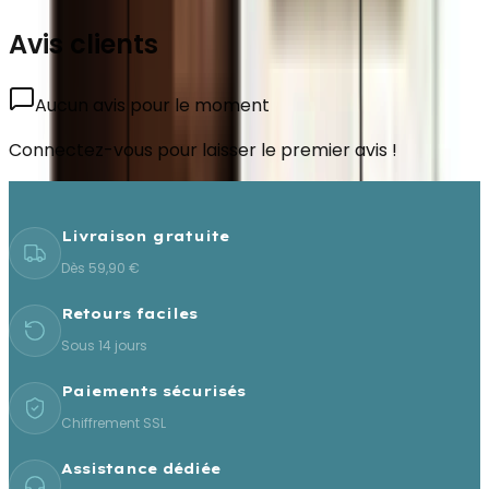
Avis clients
Aucun avis pour le moment
Connectez-vous pour laisser le premier avis !
Livraison gratuite
Dès 59,90 €
Retours faciles
Sous 14 jours
Paiements sécurisés
Chiffrement SSL
Assistance dédiée