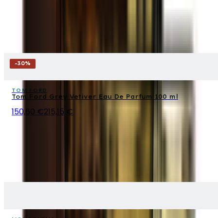
-
30
%
TOM FORD
Tom Ford Grey Vetiver Eau De Parfum 100 ml
150,60 €
215,15 €