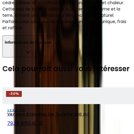
cèdre, vétiver et patchouli confère profondeur et chaleur.
Cette eau de toilette célèbre le lien entre l'homme et la
terre, offrant une sensation d'élégance et de naturel.
Parfaite pour ceux qui recherchent un parfum unique, frais
et raffiné.
Informations de livraison
Cela pourrait aussi vous intéresser
-
30
%
VERSACE
Versace Eros Eau De Toilette 100 ml
79,38 €
113,40 €