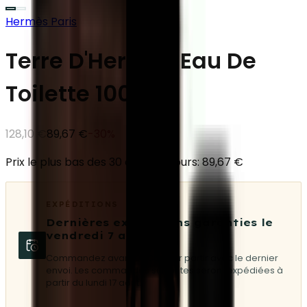
Hermès Paris
Terre D'Hermès Eau De
Toilette 100 ml
128,10 €
89,67 €
-
30
%
Prix le plus bas des 30 derniers jours: 89,67 €
EXPÉDITIONS
Dernières expéditions garanties le
vendredi 7 août
Commandez avant 08:30 pour partir avec le dernier
envoi. Les commandes suivantes seront expédiées à
partir du lundi 17 août.