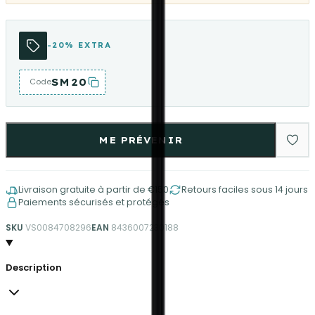
-20% EXTRA
SM20
Code
ME PRÉVENIR
Livraison gratuite à partir de €150
Retours faciles sous 14 jours
Paiements sécurisés et protégés
SKU
VS0084708296
EAN
8436007230188
Description