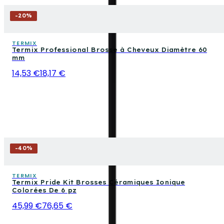
-
20
%
TERMIX
Termix Professional Brosse à Cheveux Diamètre 60
mm
14,53 €
18,17 €
-
40
%
TERMIX
Termix Pride Kit Brosses Céramiques Ionique
Colorées De 6 pz
45,99 €
76,65 €