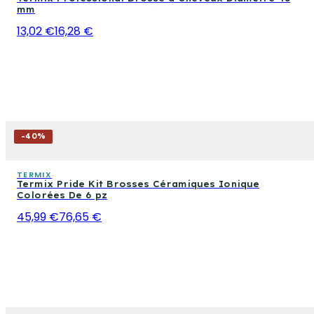
mm
13,02 €
16,28 €
-
40
%
TERMIX
Termix Pride Kit Brosses Céramiques Ionique
Colorées De 6 pz
45,99 €
76,65 €