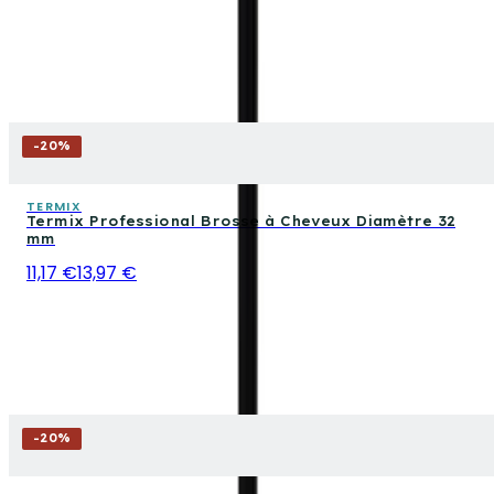
-
20
%
TERMIX
Termix Professional Brosse à Cheveux Diamètre 32
mm
11,17 €
13,97 €
-
20
%