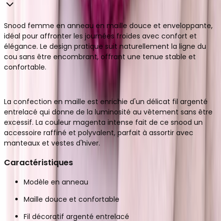
Snood femme en anneau en maille douce et enveloppante,
idéal pour affronter les journées froides avec confort et
élégance. Le design pratique suit naturellement la ligne du
cou sans être encombrant, offrant une tenue stable et
confortable.
La confection en maille est enrichie d'un délicat fil argenté
entrelacé qui donne de la luminosité au vêtement sans être
excessif. La couleur magenta intense fait de ce snood un
accessoire raffiné et polyvalent, parfait à assortir avec
manteaux et vestes d'hiver.
Caractéristiques
Modèle en anneau
Maille douce et confortable
Fil décoratif argenté entrelacé