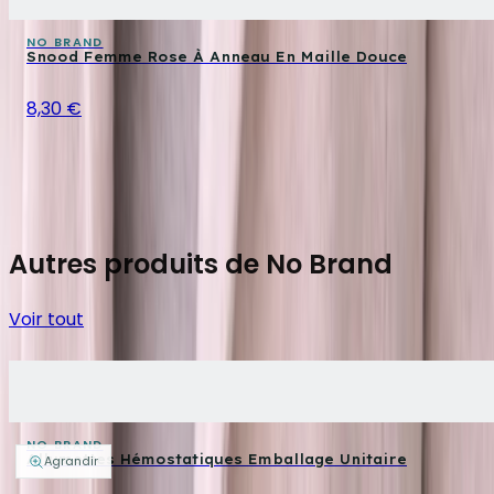
NO BRAND
Snood Femme Rose À Anneau En Maille Douce
8,30 €
Autres produits de No Brand
Voir tout
NO BRAND
Allumettes Hémostatiques Emballage Unitaire
Agrandir