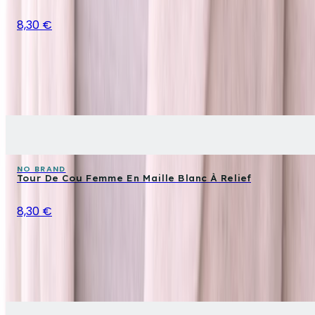
8,30 €
NO BRAND
Tour De Cou Femme En Maille Blanc À Relief
8,30 €