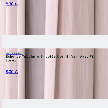
8,30 €
NO BRAND
Écharpe Tubulaire Tricotée Noir Et Vert Avec Fil
Lurex
8,30 €