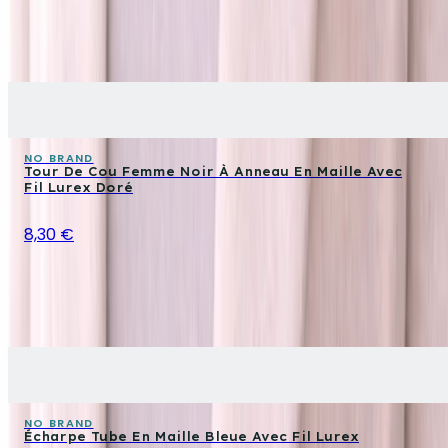
NO BRAND
Tour De Cou Femme Noir À Anneau En Maille Avec
Fil Lurex Doré
8,30 €
NO BRAND
Écharpe Tube En Maille Bleue Avec Fil Lurex