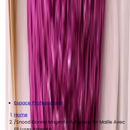
Espace Professionnel
Home
/
Snood Donna Magenta À Anneau En Maille Avec
Fil Lurex Argenté