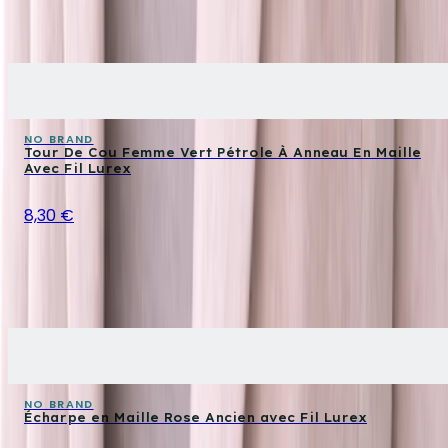
NO BRAND
Tour De Cou Femme Vert Pétrole À Anneau En Maille
Avec Fil Lurex
8,30 €
NO BRAND
Écharpe en Maille Rose Ancien avec Fil Lurex