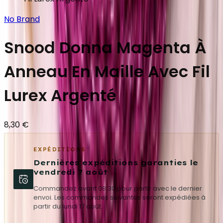
No Brand
Snood Donna Magenta À
Anneau En Maille Avec Fil
Lurex Argenté
8,30 €
EXPÉDITIONS
Dernières expéditions garanties le
vendredi 7 août
Commandez avant 08:30 pour partir avec le dernier
envoi. Les commandes suivantes seront expédiées à
partir du lundi 17 août.