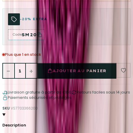
-20% EXTRA
SM20
Code
Plus que 1 en stock
−
+
1
AJOUTER AU PANIER
Livraison gratuite à partir de €150
Retours faciles sous 14 jours
Paiements sécurisés et protégés
SKU
VS7703366200
Description