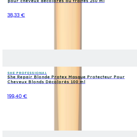
pour cheveux décolorés ou traités 250 ml
38,33 €
SHE PROFESSIONAL
She Repair Blonde Protex Masque Protecteur Pour
Cheveux Blonds Décolorés 100 ml
199,40 €