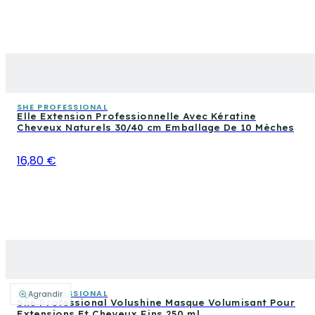
SHE PROFESSIONAL
Elle Extension Professionnelle Avec Kératine
Cheveux Naturels 30/40 cm Emballage De 10 Mèches
16,80 €
SHE PROFESSIONAL
Agrandir
She Professional Volushine Masque Volumisant Pour
Extensions Et Cheveux Fins 250 ml