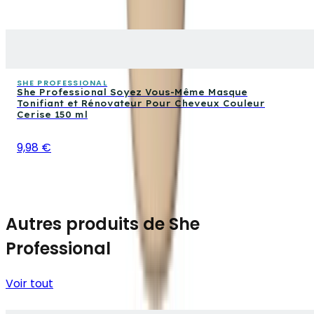
SHE PROFESSIONAL
She Professional Soyez Vous-Même Masque
Tonifiant et Rénovateur Pour Cheveux Couleur
Cerise 150 ml
9,98 €
Autres produits de She
Professional
Voir tout