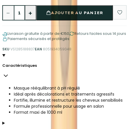
−
+
1
AJOUTER AU PANIER
Livraison gratuite à partir de €150
Retours faciles sous 14 jours
Paiements sécurisés et protégés
SKU
VS1285188837
EAN
8051934059048
Caractéristiques
Masque rééquilibrant à pH régulé
Idéal après décolorations et traitements agressifs
Fortifie, illumine et restructure les cheveux sensibilisés
Formule professionnelle pour usage en salon
Format maxi de 1000 ml