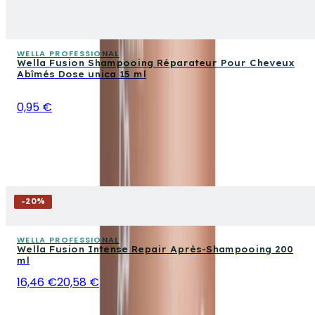
WELLA PROFESSIONAL
Wella Fusion Shampooing Réparateur Pour Cheveux
Abîmés Dose unica 15 ml
0,95 €
-
20
%
WELLA PROFESSIONAL
Wella Fusion Intense Repair Après-Shampooing 200
ml
16,46 €
20,58 €