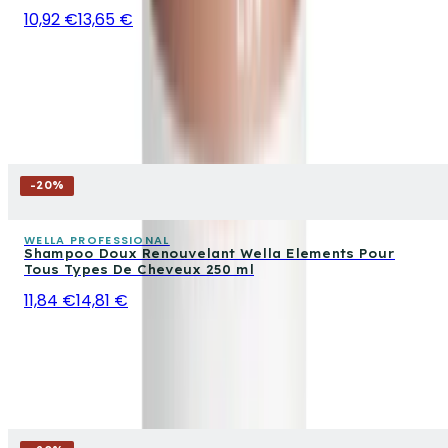
10,92 €
13,65 €
-
20
%
WELLA PROFESSIONAL
Shampoo Doux Renouvelant Wella Elements Pour
Tous Types De Cheveux 250 ml
11,84 €
14,81 €