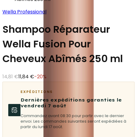
Wella Professional
Shampoo Réparateur
Wella Fusion Pour
Cheveux Abîmés 250 ml
14,81 €
11,84 €
-
20
%
EXPÉDITIONS
Dernières expéditions garanties le
vendredi 7 août
Commandez avant 08:30 pour partir avec le dernier
envoi. Les commandes suivantes seront expédiées à
partir du lundi 17 août.