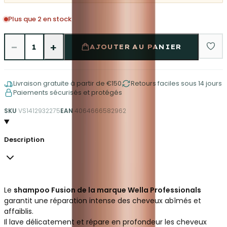
Plus que 2 en stock
−
+
1
AJOUTER AU PANIER
Livraison gratuite à partir de €150
Retours faciles sous 14 jours
Paiements sécurisés et protégés
SKU
VS1412932275
EAN
4064666582962
Description
Le
shampoo Fusion de la marque Wella Professionals
garantit une réparation intense des cheveux abîmés et
affaiblis.
Il lave délicatement et répare en profondeur les cheveux