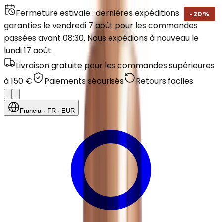
Fermeture estivale : dernières expéditions
-
20
%
garanties le vendredi 7 août pour les commandes
passées avant 08:30. Nous expédions à nouveau le
lundi 17 août.
Livraison gratuite pour les commandes supérieures
à 150 €
Paiements sécurisés
Retours faciles
Francia
· FR
· EUR