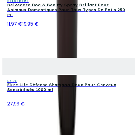
BELVEDERE
Belvedere Dog & Beauty Spray Brillant Pour
Animaux Domestiques Pour Tous Types De Poils 250
ml
11,97 €
19,95 €
EKRE
Ekre Life Défense Shampoo Doux Pour Cheveux
Sensibilisés 1000 ml
27,93 €