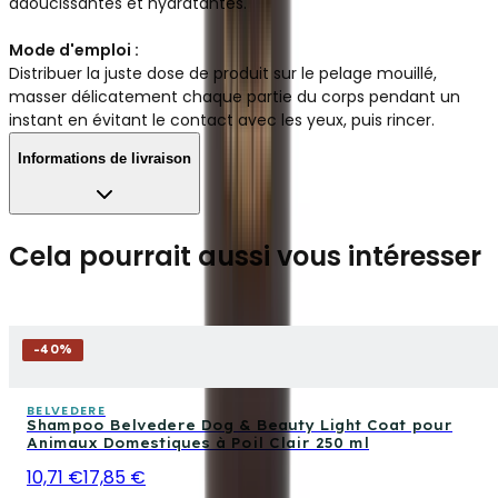
adoucissantes et hydratantes.
Mode d'emploi :
Distribuer la juste dose de produit sur le pelage mouillé,
masser délicatement chaque partie du corps pendant un
instant en évitant le contact avec les yeux, puis rincer.
Informations de livraison
Cela pourrait aussi vous intéresser
-
40
%
BELVEDERE
Shampoo Belvedere Dog & Beauty Light Coat pour
Animaux Domestiques à Poil Clair 250 ml
10,71 €
17,85 €