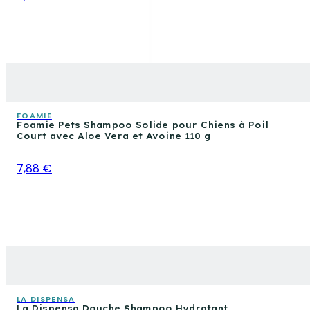
FOAMIE
Foamie Pets Shampoo Solide pour Chiens à Poil
Court avec Aloe Vera et Avoine 110 g
7,88 €
LA DISPENSA
La Dispensa Douche Shampoo Hydratant