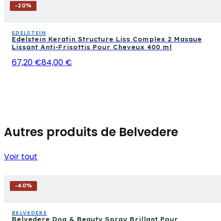
-
20
%
EDELSTEIN
Edelstein Keratin Structure Liss Complex 2 Masque
Lissant Anti-Frisottis Pour Cheveux 400 ml
67,20 €
84,00 €
Autres produits de Belvedere
Voir tout
-
40
%
BELVEDERE
Belvedere Dog & Beauty Spray Brillant Pour