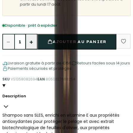
partir du lundi 17 août.
Disponible · prêt à expédier
−
+
1
AJOUTER AU PANIER
Livraison gratuite à partir de €150
Retours faciles sous 14 jours
Paiements sécurisés et protégés
SKU
VS1358082694
EAN
8050327688254
Description
Shampoo sans SLES, enrichi en vitamine E aux propriétés
antioxydantes pour protéger le pelage et avec extrait
biotechnologique de feuilles d'olivier, aux propriétés