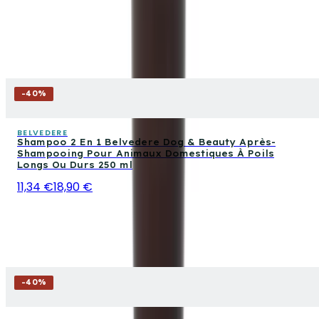
-
40
%
BELVEDERE
Shampoo 2 En 1 Belvedere Dog & Beauty Après-
Shampooing Pour Animaux Domestiques À Poils
Longs Ou Durs 250 ml
11,34 €
18,90 €
-
40
%