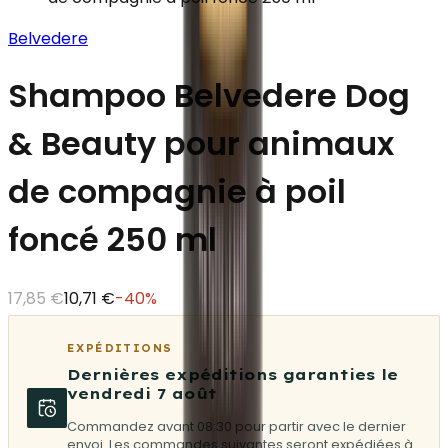
Belvedere
Shampoo Belvedere Dog
& Beauty pour animaux
de compagnie à poil
foncé 250 ml
17,85 €
10,71 €
-
40
%
EXPÉDITIONS
Dernières expéditions garanties le
vendredi 7 août
Commandez avant 08:30 pour partir avec le dernier
envoi. Les commandes suivantes seront expédiées à