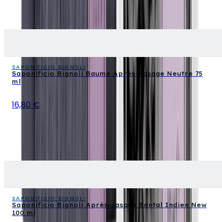
SAPONIFICIO BIGNOLI
Saponificio Bignoli Baume Après-Rasage Neutre 75
ml
16,80 €
SAPONIFICIO BIGNOLI
Saponificio Bignoli Après-rasage Santal Indien New
100 ml