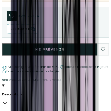
-20% EXTRA
SM20
Code
ME PRÉVENIR
Livraison gratuite à partir de €150
Retours faciles sous 14 jours
Paiements sécurisés et protégés
SKU
VS9459580547
EAN
8033717793141
Description