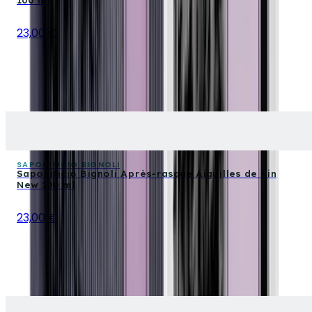
100 ml
23,00 €
SAPONIFICIO BIGNOLI
Saponificio Bignoli Après-rasage Aiguilles de Pin
New 100 ml
23,00 €