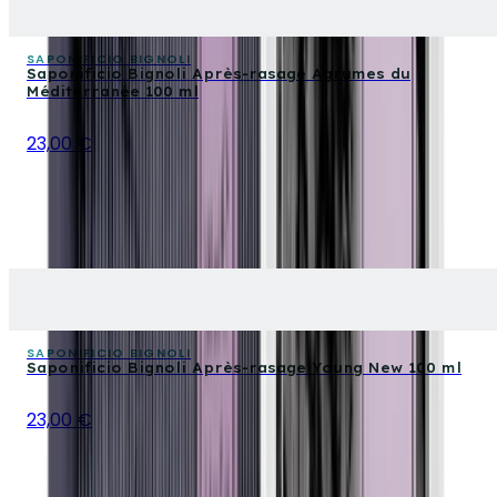
SAPONIFICIO BIGNOLI
Saponificio Bignoli Après-rasage Agrumes du
Méditerranée 100 ml
23,00 €
SAPONIFICIO BIGNOLI
Saponificio Bignoli Après-rasage Young New 100 ml
23,00 €