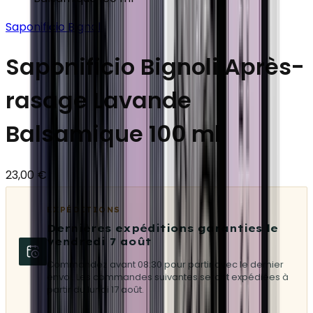
Saponificio Bignoli
Saponificio Bignoli Après-
rasage Lavande
Balsamique 100 ml
23,00 €
EXPÉDITIONS
Dernières expéditions garanties le
vendredi 7 août
Commandez avant 08:30 pour partir avec le dernier
envoi. Les commandes suivantes seront expédiées à
partir du lundi 17 août.