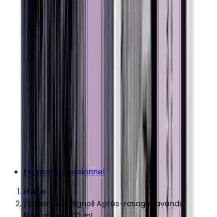
Espace Professionnel
Home
/
Saponificio Bignoli Après-rasage Lavande
Balsamique 100 ml