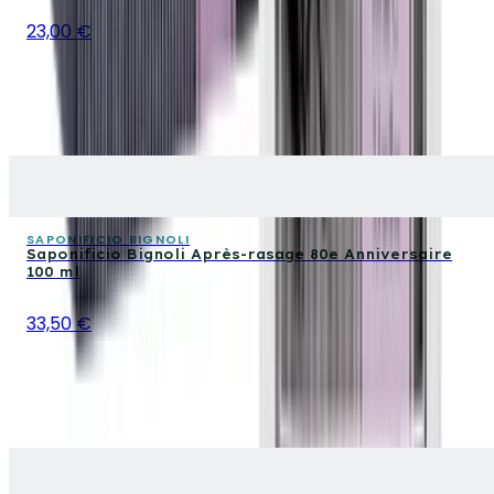
23,00 €
SAPONIFICIO BIGNOLI
Saponificio Bignoli Après-rasage 80e Anniversaire
100 ml
33,50 €