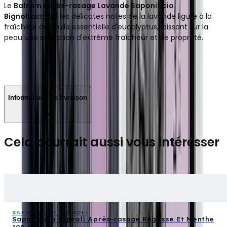
Le
Balsam après-rasage Lavande Saponificio
Bignoli
associe les délicates notes de la lavande ligure à la
fraîcheur de l'huile essentielle d'eucalyptus, laissant sur la
peau une sensation d'extrême fraîcheur et de propreté.
Informations de livraison
Cela pourrait aussi vous intéresser
SAPONIFICIO BIGNOLI
Saponificio Bignoli Après-rasage Réglisse Et Menthe