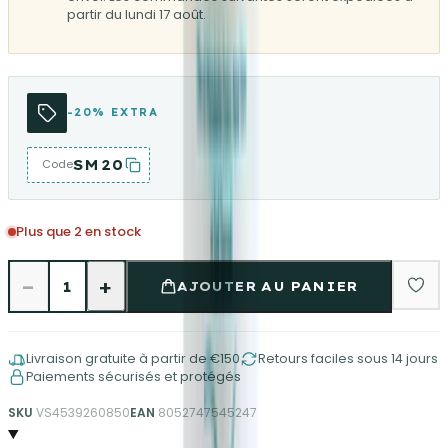
partir du lundi 17 août.
-20% EXTRA
SM20
Code
Plus que 2 en stock
−
+
1
AJOUTER AU PANIER
Livraison gratuite à partir de €150
Retours faciles sous 14 jours
Paiements sécurisés et protégés
SKU
VS4539260850
EAN
8052747545247