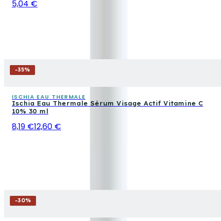
5,04 €
-
35
%
ISCHIA EAU THERMALE
Ischia Eau Thermale Sérum Visage Actif Vitamine C
10% 30 ml
8,19 €
12,60 €
-
30
%