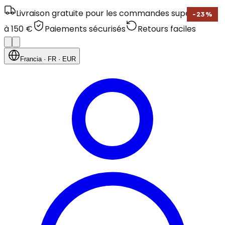
Livraison gratuite pour les commandes supérieures
-
23
%
à 150 €
Paiements sécurisés
Retours faciles
Francia
· FR
· EUR