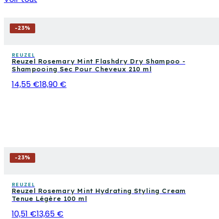
-
23
%
REUZEL
Reuzel Rosemary Mint Flashdry Dry Shampoo -
Shampooing Sec Pour Cheveux 210 ml
14,55 €
18,90 €
-
23
%
REUZEL
Reuzel Rosemary Mint Hydrating Styling Cream
Tenue Légère 100 ml
10,51 €
13,65 €