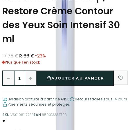
Restore Crème Contour
des Yeux Soin Intensif 30
ml
17,75 €
13,66 €
-
23
%
Plus que 1 en stock
−
+
1
AJOUTER AU PANIER
Livraison gratuite à partir de €150
Retours faciles sous 14 jours
Paiements sécurisés et protégés
SKU
VS0108117733
EAN
850013332793