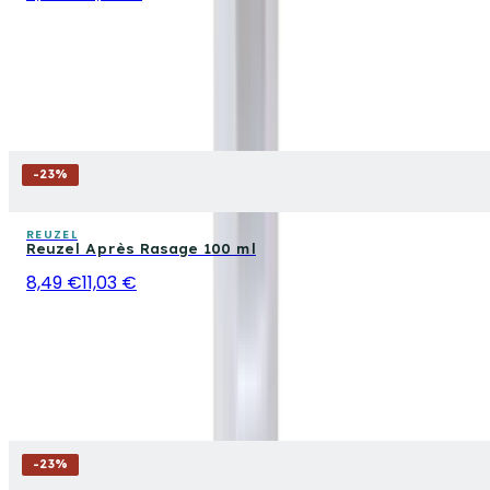
-
23
%
REUZEL
Reuzel Après Rasage 100 ml
8,49 €
11,03 €
-
23
%