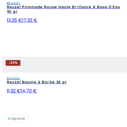
REUZEL
Reuzel Pommade Rouge Haute Brillance À Base D'Eau
95 gr
13,35 €
17,33 €
-
23
%
REUZEL
Reuzel Baume à Barbe 35 gr
11,32 €
14,70 €
Agrandir