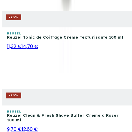
-
23
%
REUZEL
Reuzel Tonic de Coiffage Crème Texturisante 100 ml
11,32 €
14,70 €
-
23
%
REUZEL
Reuzel Clean & Fresh Shave Butter Crème à Raser
100 ml
9,70 €
12,60 €