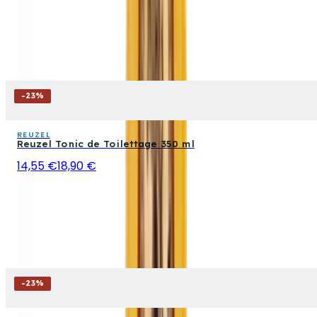
-
23
%
REUZEL
Reuzel Tonic de Toilettage 350 ml
14,55 €
18,90 €
-
23
%