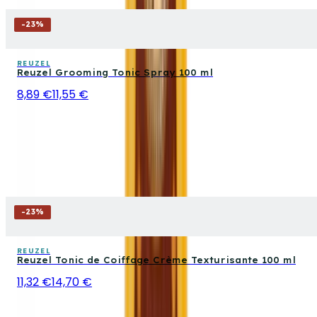
-
23
%
REUZEL
Reuzel Grooming Tonic Spray 100 ml
8,89 €
11,55 €
-
23
%
REUZEL
Reuzel Tonic de Coiffage Crème Texturisante 100 ml
11,32 €
14,70 €