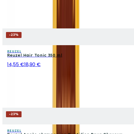
-
23
%
REUZEL
Reuzel Hair Tonic 350 ml
14,55 €
18,90 €
-
23
%
REUZEL