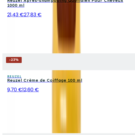
Reuzel Après-shampooing Quotidien Pour Cheveux
1000 ml
21,43 €
27,83 €
-
23
%
REUZEL
Reuzel Crème de Coiffage 100 ml
9,70 €
12,60 €