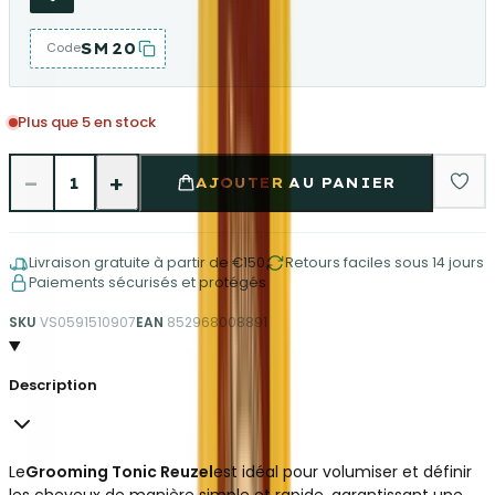
SM20
Code
Plus que 5 en stock
−
+
1
AJOUTER AU PANIER
Livraison gratuite à partir de €150
Retours faciles sous 14 jours
Paiements sécurisés et protégés
SKU
VS0591510907
EAN
852968008891
Description
Le
Grooming Tonic Reuzel
est idéal pour volumiser et définir
les cheveux de manière simple et rapide, garantissant une