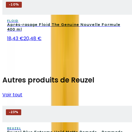
-
10
%
FLOID
Après-rasage Floid The Genuine Nouvelle Formule
400 ml
18,43 €
20,48 €
Autres produits de Reuzel
Voir tout
-
23
%
REUZEL