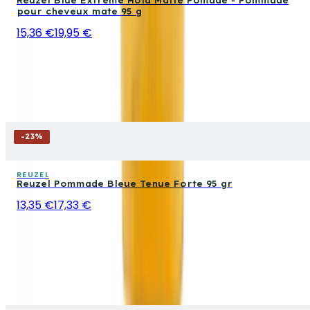
Reuzel Blue Extreme Hold Matte Pomade - Pommade
pour cheveux mate 95 g
15,36 €
19,95 €
-
23
%
REUZEL
Reuzel Pommade Bleue Tenue Forte 95 gr
13,35 €
17,33 €