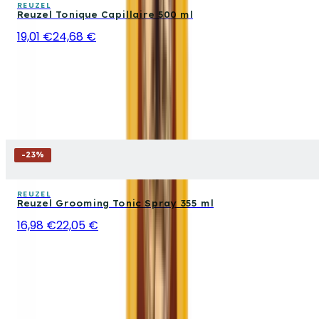
REUZEL
Reuzel Tonique Capillaire 500 ml
19,01 €
24,68 €
-
23
%
REUZEL
Reuzel Grooming Tonic Spray 355 ml
16,98 €
22,05 €