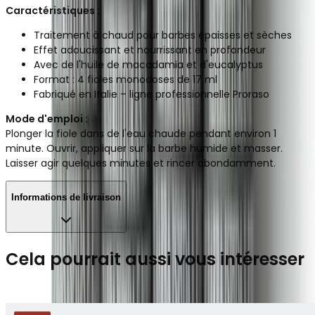
Caractéristiques :
Traitement à chaud pour barbes épaisses et sèches
Effet adoucissant et nourrissant en profondeur
Avec de l'huile de macadamia et d'eucalyptus
Format : 4 fioles monodoses de 17 ml
Fabriqué en Italie – ligne professionnelle Proraso
Mode d'emploi :
Plonger la fiole dans de l'eau chaude pendant environ 1
minute. Ouvrir, appliquer sur la barbe humide et masser.
Laisser agir quelques minutes et rincer abondamment.
Informations de livraison
Cela pourrait aussi vous intéresser