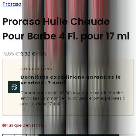
Proraso
Proraso Huile Chaude
Pour Barbe 4 Fl. pour 17 ml
15,65 €
13,30 €
-
15
%
EXPÉDITIONS
Dernières expéditions garanties le
vendredi 7 août
Commandez avant 08:30 pour partir avec le dernier
envoi. Les commandes suivantes seront expédiées à
partir du lundi 17 août.
Plus que 2 en stock