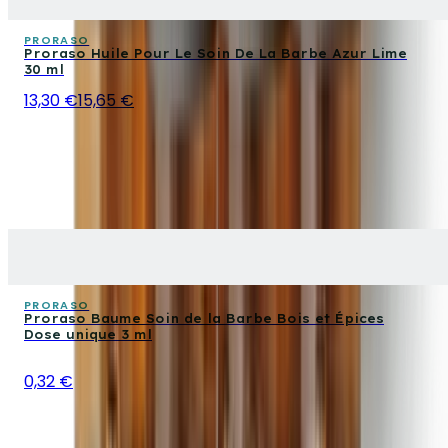
PRORASO
Proraso Huile Pour Le Soin De La Barbe Azur Lime
30 ml
13,30 €
15,65 €
PRORASO
Proraso Baume Soin de la Barbe Bois et Épices
Dose unique 3 ml
0,32 €