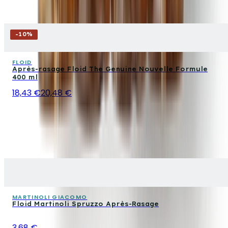
-
10
%
FLOID
Après-rasage Floid The Genuine Nouvelle Formule
400 ml
18,43 €
20,48 €
MARTINOLI GIACOMO
Floid Martinoli Spruzzo Après-Rasage
3,68 €