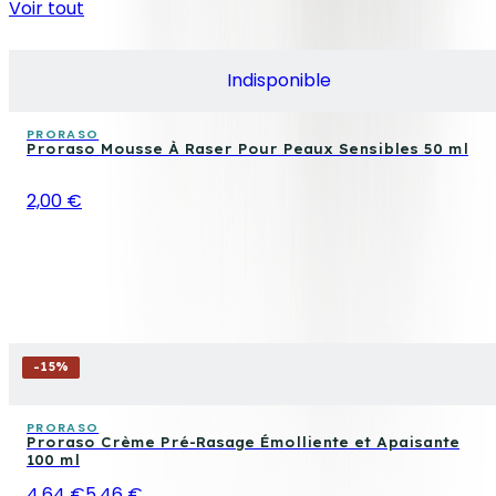
Voir tout
Indisponible
PRORASO
Proraso Mousse À Raser Pour Peaux Sensibles 50 ml
2,00 €
-
15
%
PRORASO
Proraso Crème Pré-Rasage Émolliente et Apaisante
100 ml
4,64 €
5,46 €