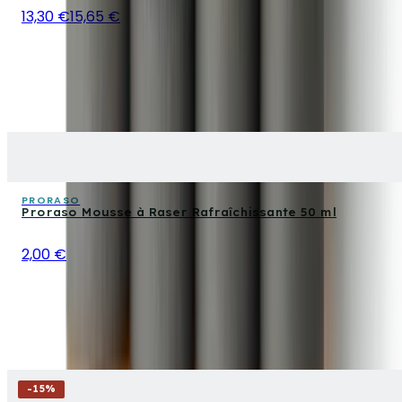
13,30 €
15,65 €
PRORASO
Proraso Mousse à Raser Rafraîchissante 50 ml
2,00 €
-
15
%