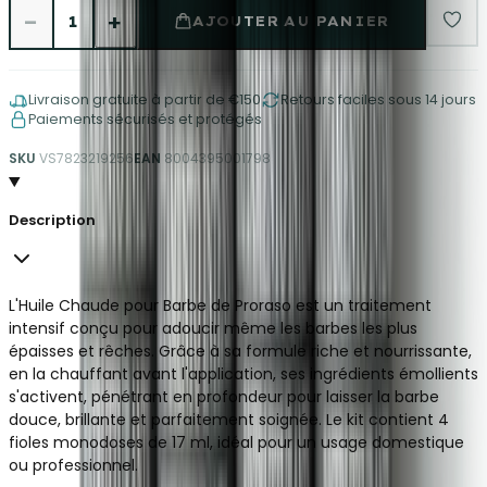
−
+
1
AJOUTER AU PANIER
Livraison gratuite à partir de €150
Retours faciles sous 14 jours
Paiements sécurisés et protégés
SKU
VS7823219256
EAN
8004395001798
Description
L'Huile Chaude pour Barbe de Proraso est un traitement
intensif conçu pour adoucir même les barbes les plus
épaisses et rêches. Grâce à sa formule riche et nourrissante,
en la chauffant avant l'application, ses ingrédients émollients
s'activent, pénétrant en profondeur pour laisser la barbe
douce, brillante et parfaitement soignée. Le kit contient 4
fioles monodoses de 17 ml, idéal pour un usage domestique
ou professionnel.