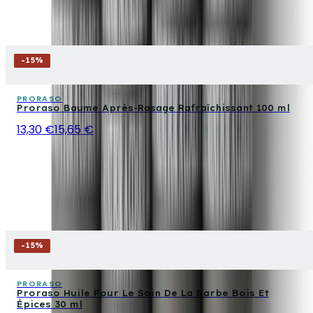
-
15
%
PRORASO
Proraso Baume Après-Rasage Rafraîchissant 100 ml
13,30 €
15,65 €
-
15
%
PRORASO
Proraso Huile Pour Le Soin De La Barbe Bois Et
Épices 30 ml