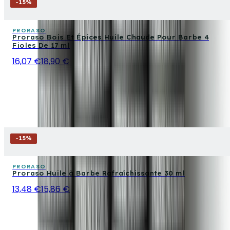
-
15
%
PRORASO
Proraso Bois Et Épices Huile Chaude Pour Barbe 4
Fioles De 17 ml
16,07 €
18,90 €
-
15
%
PRORASO
Proraso Huile à Barbe Rafraîchissante 30 ml
13,48 €
15,86 €