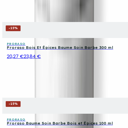
-
15
%
PRORASO
Proraso Bois Et Épices Baume Soin Barbe 300 ml
20,27 €
23,84 €
-
15
%
PRORASO
Proraso Baume Soin Barbe Bois et Épices 100 ml