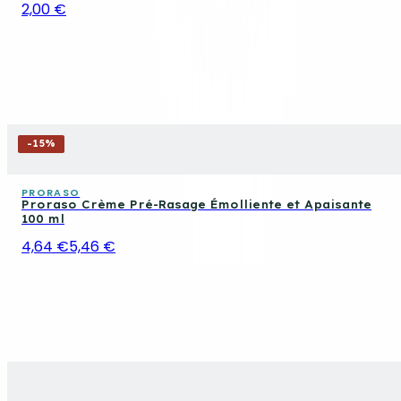
2,00 €
-
15
%
PRORASO
Proraso Crème Pré-Rasage Émolliente et Apaisante
100 ml
4,64 €
5,46 €