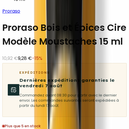
Proraso
Proraso Bois et Épices Cire
Modèle Moustaches 15 ml
10,92 €
9,28 €
-
15
%
EXPÉDITIONS
Dernières expéditions garanties le
vendredi 7 août
Commandez avant 08:30 pour partir avec le dernier
envoi. Les commandes suivantes seront expédiées à
partir du lundi 17 août.
Plus que 5 en stock