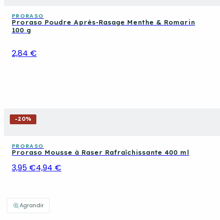
PRORASO
Proraso Poudre Après-Rasage Menthe & Romarin
100 g
2,84 €
-
20
%
PRORASO
Proraso Mousse à Raser Rafraîchissante 400 ml
3,95 €
4,94 €
Agrandir