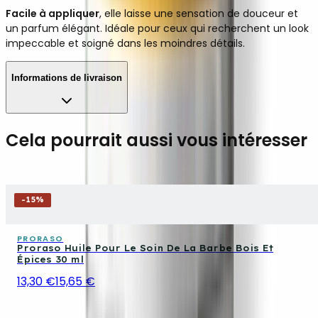
Facile à appliquer
, elle laisse une sensation de douceur et
un parfum élégant. Idéale pour ceux qui recherchent un look
impeccable et soigné dans les moindres détails.
Informations de livraison
Cela pourrait aussi vous intéresser
-
15
%
PRORASO
Proraso Huile Pour Le Soin De La Barbe Bois Et
Épices 30 ml
13,30 €
15,65 €