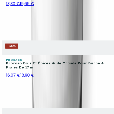
13,30 €
15,65 €
-
15
%
PRORASO
Proraso Bois Et Épices Huile Chaude Pour Barbe 4
Fioles De 17 ml
16,07 €
18,90 €