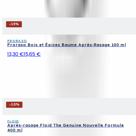
-
15
%
PRORASO
Proraso Bois et Épices Baume Après-Rasage 100 ml
13,30 €
15,65 €
-
10
%
FLOID
Après-rasage Floid The Genuine Nouvelle Formule
400 ml