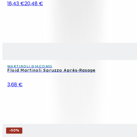
18,43 €
20,48 €
MARTINOLI GIACOMO
Floid Martinoli Spruzzo Après-Rasage
3,68 €
-
50
%