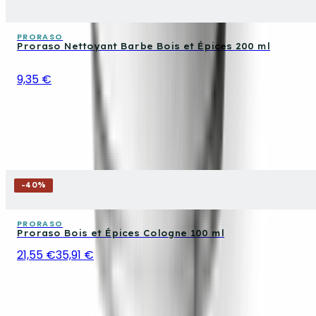
PRORASO
Proraso Nettoyant Barbe Bois et Épices 200 ml
9,35 €
-
40
%
PRORASO
Proraso Bois et Épices Cologne 100 ml
21,55 €
35,91 €