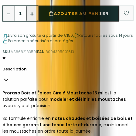
−
+
1
AJOUTER AU PANIER
Livraison gratuite à partir de €150
Retours faciles sous 14 jours
Paiements sécurisés et protégés
SKU
VS8682183501
EAN
8004395001613
Description
Proraso Bois et Épices Cire à Moustache 15 ml
est la
solution parfaite pour
modeler et définir les moustaches
avec style et précision.
Sa formule enrichie en
notes chaudes et boisées de bois et
d'épices garantit une tenue forte et durable
, maintenant
les moustaches en ordre toute la journée.