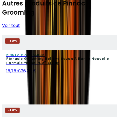
Autres produits de Pinnacle
Grooming
Voir tout
-
40
%
PINNACLE GROOMING
Pinnacle Grooming Believe Savon À Barbe Nouvelle
Formule “Base PGA” 141 gr
15,75 €
26,25 €
-
40
%