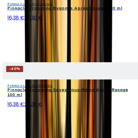
PINNACLE GROOMING
Pinnacle Grooming Bygones Après Rasage 100 ml
16,38 €
27,30 €
-
40
%
PINNACLE GROOMING
Pinnacle Grooming Soyez Vous-Même Après-Rasage
100 ml
16,38 €
27,30 €