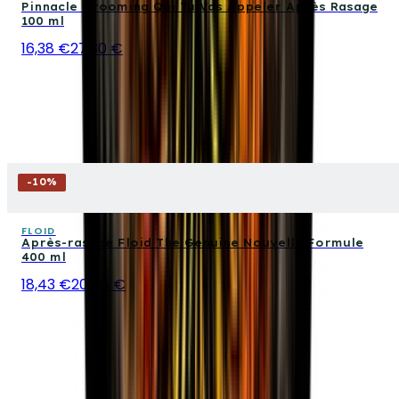
Pinnacle Grooming Qui Tu Vas Appeler Après Rasage
100 ml
16,38 €
27,30 €
-
10
%
FLOID
Après-rasage Floid The Genuine Nouvelle Formule
400 ml
18,43 €
20,48 €