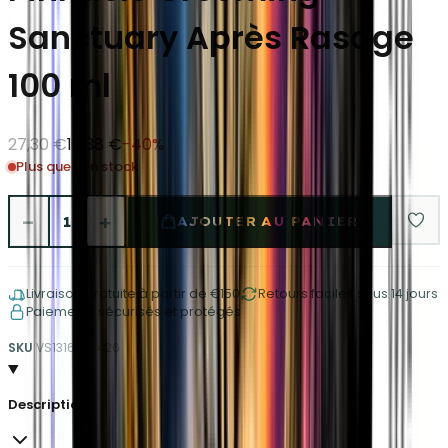
Sanctuary Après Rasage
100 ml
27,30 €
16,38 €
-
40
%
Plus que 1 en stock
−
+
1
AJOUTER AU PANIER
Livraison gratuite à partir de €150
Retours faciles sous 14 jours
Paiements sécurisés et protégés
SKU
VS1316253426
Description