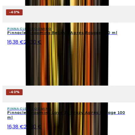
-
40
%
PINNACLE GROOMING
Pinnacle Grooming Believe Après Rasage 100 ml
16,38 €
27,30 €
-
40
%
PINNACLE GROOMING
Pinnacle Grooming Love Is Crazy Après Rasage 100
ml
16,38 €
27,30 €