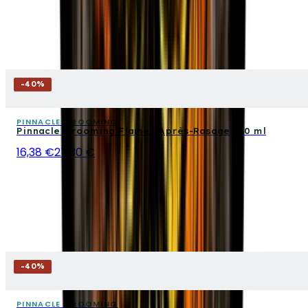
-
40
%
PINNACLE GROOMING
Pinnacle Grooming Flames Après-Rasage 100 ml
16,38 €
27,30 €
-
40
%
PINNACLE GROOMING