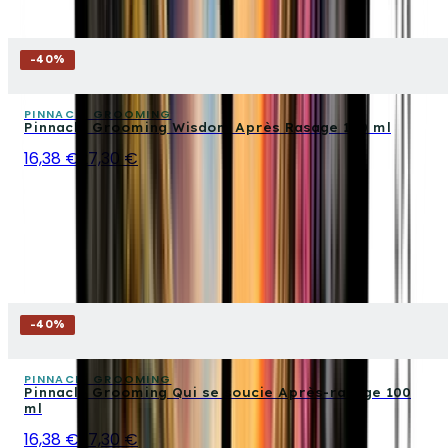
-
40
%
PINNACLE GROOMING
Pinnacle Grooming Wisdom Après Rasage 100 ml
16,38 €
27,30 €
-
40
%
PINNACLE GROOMING
Pinnacle Grooming Qui se soucie Après-rasage 100
ml
16,38 €
27,30 €