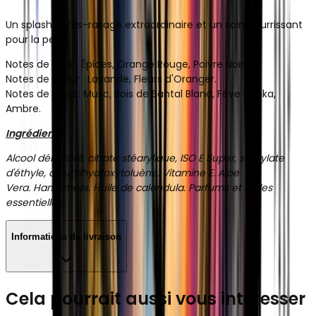
Un splash après-rasage extraordinaire et un soin nourrissant
pour la peau.
Notes de tête : Épices, Orange Rouge, Poivre Noir.
Notes de cœur : Lavande, Fleurs d'Oranger.
Notes de fond : Musc, Bois de Santal Blanc, Fève Tonka,
Ambre.
Ingrédients
Alcool dénaturé, citrate stéarylique, ISO E Super, salicylate
d'éthyle, dibutylhydroxytoluène.
Vitamine E. Aloe
Vera.
Hamamélis.
Huile de calendula.
Parfums et huiles
essentielles.
Informations de livraison
Cela pourrait aussi vous intéresser