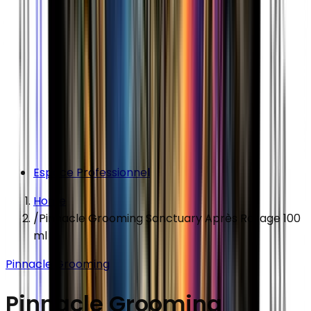
Espace Professionnel
Home
/
Pinnacle Grooming Sanctuary Après Rasage 100
ml
Pinnacle Grooming
Pinnacle Grooming