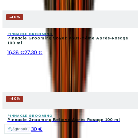
-
40
%
PINNACLE GROOMING
Pinnacle Grooming Soyez Vous-Même Après-Rasage
100 ml
16,38 €
27,30 €
-
40
%
PINNACLE GROOMING
Pinnacle Grooming Believe Après Rasage 100 ml
16,38 €
27,30 €
Agrandir