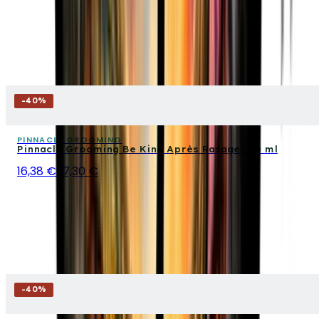
-
40
%
PINNACLE GROOMING
Pinnacle Grooming Be Kind Après Rasage 100 ml
16,38 €
27,30 €
-
40
%