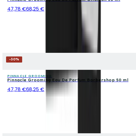
47,78 €
68,25 €
-
30
%
PINNACLE GROOMING
Pinnacle Grooming Eau De Parfum Barbershop 50 ml
47,78 €
68,25 €