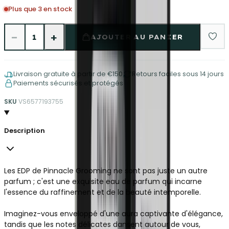
Plus que 3 en stock
−
+
1
AJOUTER AU PANIER
Livraison gratuite à partir de €150
Retours faciles sous 14 jours
Paiements sécurisés et protégés
SKU
VS6577193755
Description
Les EDP de Pinnacle Grooming ne sont pas juste un autre
parfum ; c'est une exquisite eau de parfum qui incarne
l'essence du raffinement et de la beauté intemporelle.
Imaginez-vous enveloppé d'une aura captivante d'élégance,
tandis que les notes délicates dansent autour de vous,