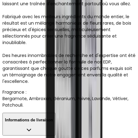
laissant une traînée d'enchantement partout où vous allez.
Fabriqué avec les meilleurs ingrédients du monde entier, le
résultat est un mélange harmonieux de fleurs rares, de bois
précieux et d'épices sensuelles, méticuleusement
sélectionnés pour créer une fragrance séduisante et
inoubliable.
Des heures innombrables de recherche et d'expertise ont été
consacrées à perfectionner la formule de nos EDP,
garantissant que chaque goutte de ces parfums exquis soit
un témoignage de notre engagement envers la qualité et
l'excellence.
Fragrance :
Bergamote, Ambroxan, Géranium, Poivre, Lavande, Vétiver,
Patchouli.
Informations de livraison