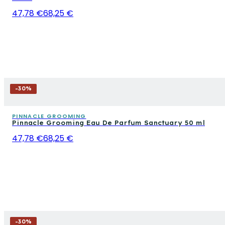
47,78 €
68,25 €
-
30
%
PINNACLE GROOMING
Pinnacle Grooming Eau De Parfum Sanctuary 50 ml
47,78 €
68,25 €
-
30
%