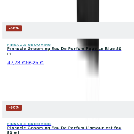
-
30
%
PINNACLE GROOMING
Pinnacle Grooming Eau De Parfum Pepe Le Blue 50
ml
47,78 €
68,25 €
-
30
%
PINNACLE GROOMING
Pinnacle Grooming Eau De Parfum L'amour est fou
50 ml