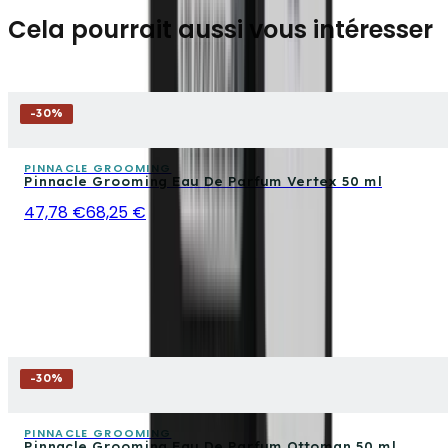
Cela pourrait aussi vous intéresser
-
30
%
PINNACLE GROOMING
Pinnacle Grooming Eau De Parfum Vertex 50 ml
47,78 €
68,25 €
-
30
%
PINNACLE GROOMING
Pinnacle Grooming Eau De Parfum Ottoman 50 ml