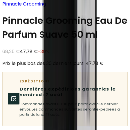
Pinnacle Grooming
Pinnacle Grooming Eau De
Parfum Suave 50 ml
68,25 €
47,78 €
-
30
%
Prix le plus bas des 30 derniers jours: 47,78 €
EXPÉDITIONS
Dernières expéditions garanties le
vendredi 7 août
Commandez avant 08:30 pour partir avec le dernier
envoi. Les commandes suivantes seront expédiées à
partir du lundi 17 août.