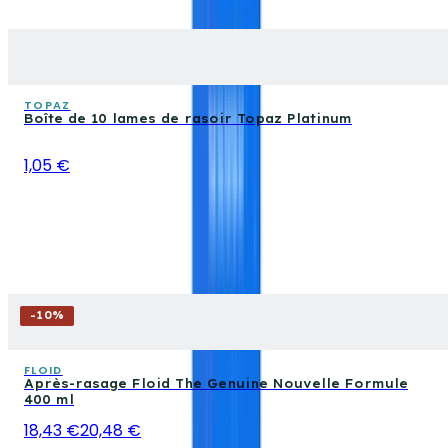
TOPAZ
Boîte de 10 lames de rasoir Topaz Platinum
1,05 €
-
10
%
FLOID
Après-rasage Floid The Genuine Nouvelle Formule
400 ml
18,43 €
20,48 €