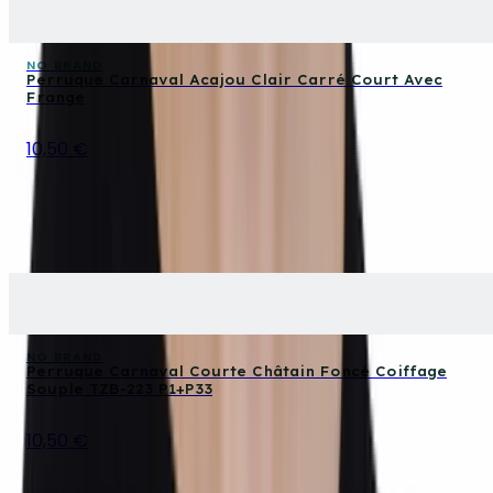
NO BRAND
Perruque Carnaval Acajou Clair Carré Court Avec
Frange
10,50 €
NO BRAND
Perruque Carnaval Courte Châtain Foncé Coiffage
Souple TZB-223 P1+P33
10,50 €