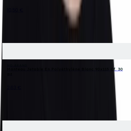
10,50 €
NO BRAND
Manteau Jetable En Polyéthylène Blanc 90x115 Cf. 30
pz
2,63 €