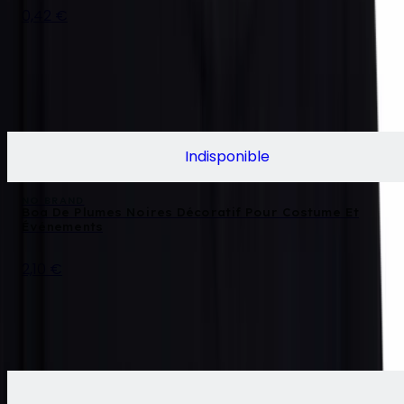
0,42 €
Indisponible
NO BRAND
Boa De Plumes Noires Décoratif Pour Costume Et
Événements
2,10 €