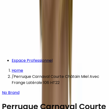
Espace Professionnel
Home
/
Perruque Carnaval Courte Châtain Miel Avec
Frange Latérale 106 HT22
No Brand
Perruque Carnaval Courte