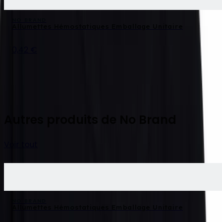
NO BRAND
Allumettes Hémostatiques Emballage Unitaire
0,42 €
Autres produits de No Brand
Voir tout
NO BRAND
Allumettes Hémostatiques Emballage Unitaire