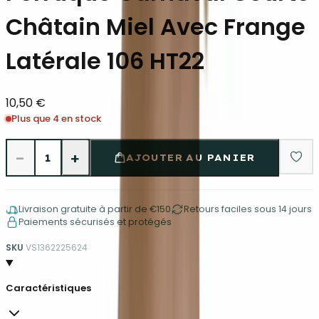
Châtain Miel Avec Frange
Latérale 106 HT22
10,50 €
Plus que 4 en stock
−
+
1
AJOUTER AU PANIER
Livraison gratuite à partir de €150
Retours faciles sous 14 jours
Paiements sécurisés et protégés
SKU
VS1362225624
Caractéristiques