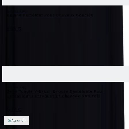
NO BRAND
Peigne Démêlant Pour Cheveux Bouclés
3,68 €
NO BRAND
Zero Tangle V-Brush Brosse Démêlante Pour
Extensions Perruques Et Cheveux Naturels
5,78 €
Agrandir