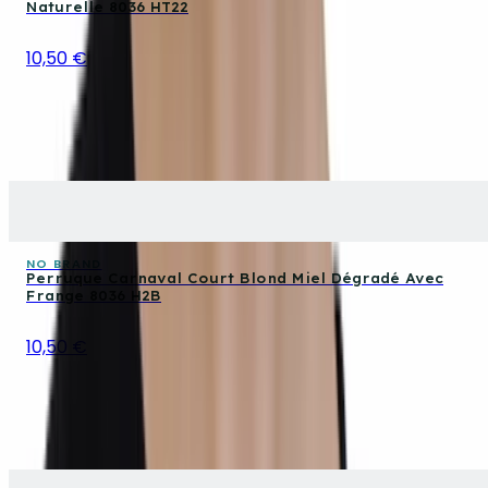
Naturelle 8036 HT22
10,50 €
NO BRAND
Perruque Carnaval Court Blond Miel Dégradé Avec
Frange 8036 H2B
10,50 €