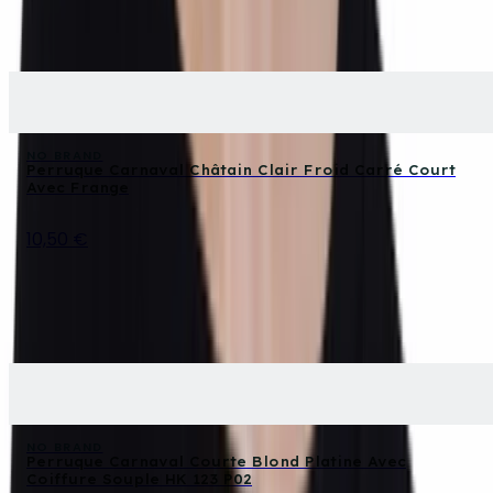
NO BRAND
Perruque Carnaval Châtain Clair Froid Carré Court
Avec Frange
10,50 €
NO BRAND
Perruque Carnaval Courte Blond Platine Avec
Coiffure Souple HK 123 P02