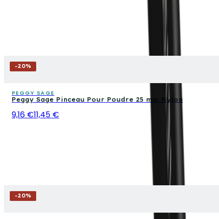
-
20
%
PEGGY SAGE
Peggy Sage Pinceau Pour Poudre 25 mm Nylon
9,16 €
11,45 €
-
20
%