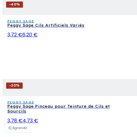
-
40
%
PEGGY SAGE
Peggy Sage Cils Artificiels Variés
3,72 €
6,20 €
-
20
%
PEGGY SAGE
Peggy Sage Pinceau pour Teinture de Cils et
Sourcils
3,78 €
4,73 €
Agrandir