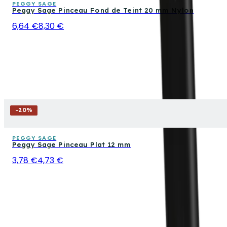
PEGGY SAGE
Peggy Sage Pinceau Fond de Teint 20 mm Nylon
6,64 €
8,30 €
-
20
%
PEGGY SAGE
Peggy Sage Pinceau Plat 12 mm
3,78 €
4,73 €