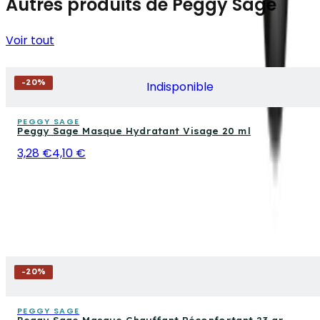
Autres produits de Peggy Sage
Voir tout
-
20
%
Indisponible
PEGGY SAGE
Peggy Sage Masque Hydratant Visage 20 ml
3,28 €
4,10 €
-
20
%
PEGGY SAGE