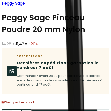
Peggy Sage
Peggy Sage Pinceau
Poudre 20 mm Nylon
14,28 €
11,42 €
-
20
%
EXPÉDITIONS
Dernières expéditions garanties le
vendredi 7 août
Commandez avant 08:30 pour partir avec le dernier
envoi. Les commandes suivantes seront expédiées à
partir du lundi 17 août.
Plus que 3 en stock