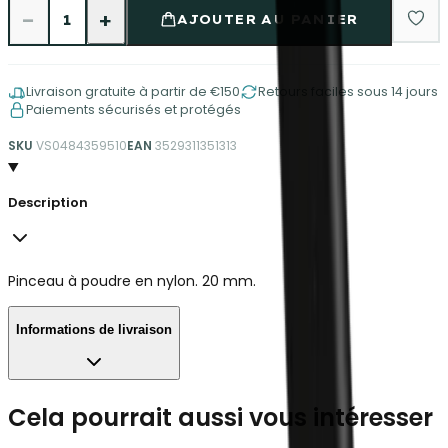
−
+
1
AJOUTER AU PANIER
Livraison gratuite à partir de €150
Retours faciles sous 14 jours
Paiements sécurisés et protégés
SKU
VS0484359510
EAN
3529311351313
Description
Pinceau à poudre en nylon. 20 mm.
Informations de livraison
Cela pourrait aussi vous intéresser