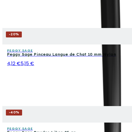
-
20
%
PEGGY SAGE
Peggy Sage Pinceau Langue de Chat 10 mm Nylon
4,12 €
5,15 €
-
40
%
PEGGY SAGE