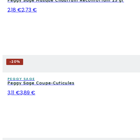
Peggy Sage Masque Chauffant Réconfortant 23 gr
2,18 €
2,73 €
-
20
%
PEGGY SAGE
Peggy Sage Coupe-Cuticules
3,11 €
3,89 €