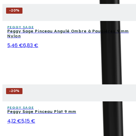
-
20
%
PEGGY SAGE
Peggy Sage Pinceau Angulé Ombre à Paupières 9 mm
Nylon
5,46 €
6,83 €
-
20
%
PEGGY SAGE
Peggy Sage Pinceau Plat 9 mm
4,12 €
5,15 €