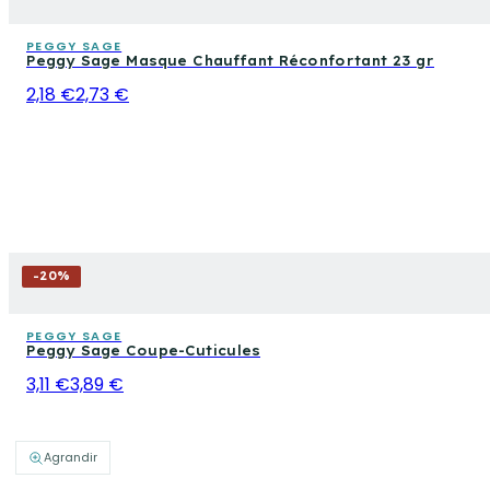
PEGGY SAGE
Peggy Sage Masque Chauffant Réconfortant 23 gr
2,18 €
2,73 €
-
20
%
PEGGY SAGE
Peggy Sage Coupe-Cuticules
3,11 €
3,89 €
Agrandir