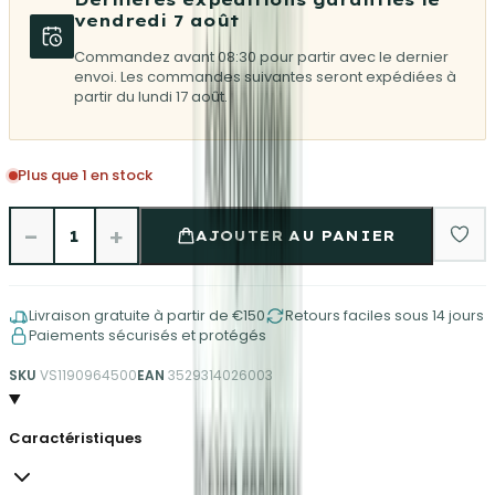
vendredi 7 août
Commandez avant 08:30 pour partir avec le dernier
envoi. Les commandes suivantes seront expédiées à
partir du lundi 17 août.
Plus que 1 en stock
−
+
1
AJOUTER AU PANIER
Livraison gratuite à partir de €150
Retours faciles sous 14 jours
Paiements sécurisés et protégés
SKU
VS1190964500
EAN
3529314026003
Caractéristiques