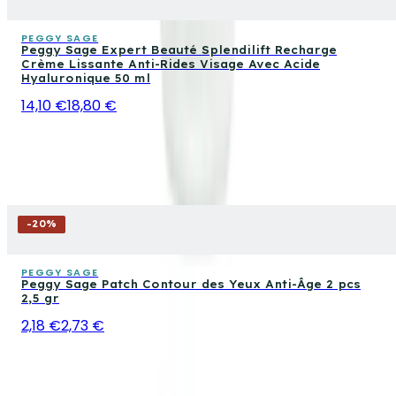
PEGGY SAGE
Peggy Sage Expert Beauté Splendilift Recharge
Crème Lissante Anti-Rides Visage Avec Acide
Hyaluronique 50 ml
14,10 €
18,80 €
-
20
%
PEGGY SAGE
Peggy Sage Patch Contour des Yeux Anti-Âge 2 pcs
2,5 gr
2,18 €
2,73 €