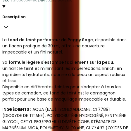
SKU
VS1606604490
EAN
3529318042108
Description
Le
fond de teint perfecteur de Peggy Sage
, disponible dans
un flacon pratique de 30 ml, offre une couverture
impeccable et un fini naturel.
Sa
formule légère s'estompe facilement sur la peau
,
unifiant le teint et minimisant les imperfections. Enrichi en
ingrédients hydratants, il donne à la peau un aspect radieux
et lisse.
Disponible en différentes teintes pour s'adapter à tous les
types de carnation, ce fond de teint est le compagnon
parfait pour une base de maquillage impeccable et durable.
INGRÉDIENTS :
AQUA (EAU), ISOHEXADECANE, CI 77891
(DIOXYDE DE TITANE), POLYISOBUTÈNE HYDROGÉNÉ, PENTYLÈNE
GLYCOL, CETYL PEG/PPG-10/1 DIMÉTHICONE, STÉARATE DE
MAGNÉSIUM, MICA, POLYMÉTHYLSILOXANE, CI 77492 (OXIDES DE