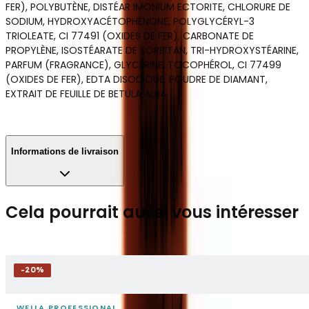
FER), POLYBUTÈNE, DISTÉAR IMONIUM ECTORITE, CHLORURE DE
SODIUM, HYDROXYACÉTOPHÉNONE, POLYGLYCÉRYL-3
TRIOLEATE, CI 77491 (OXIDES DE FER), CARBONATE DE
PROPYLÈNE, ISOSTÉARATE DE SORBITAN, TRI-HYDROXYSTÉARINE,
PARFUM (FRAGRANCE), GLYCÉRINE, TOCOPHÉROL, CI 77499
(OXIDES DE FER), EDTA DISODIQUE, POUDRE DE DIAMANT,
EXTRAIT DE FEUILLE DE BETULA ALBA.
Informations de livraison
Cela pourrait aussi vous intéresser
-
20
%
WELLA PROFESSIONAL