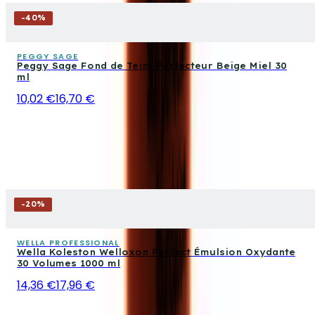
-
40
%
PEGGY SAGE
Peggy Sage Fond de Teint Perfecteur Beige Miel 30
ml
10,02 €
16,70 €
-
20
%
WELLA PROFESSIONAL
Wella Koleston Welloxon Perfect Émulsion Oxydante
30 Volumes 1000 ml
14,36 €
17,96 €