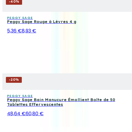
-
40
%
PEGGY SAGE
Peggy Sage Rouge à Lèvres 4 g
5,36 €
8,93 €
-
20
%
PEGGY SAGE
Peggy Sage Bain Manucure Émollient Boîte de 50
Tablettes Effervescentes
48,64 €
60,80 €