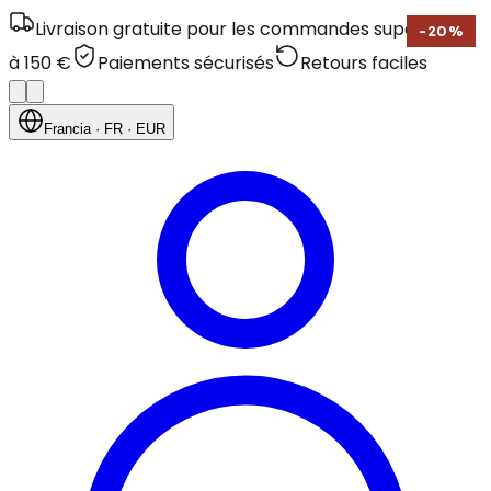
Livraison gratuite pour les commandes supérieures
-
20
%
à 150 €
Paiements sécurisés
Retours faciles
Francia
· FR
· EUR