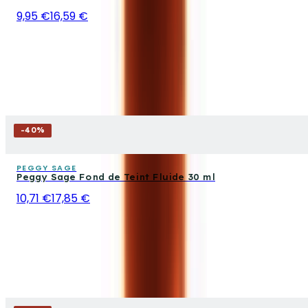
9,95 €
16,59 €
-
40
%
PEGGY SAGE
Peggy Sage Fond de Teint Fluide 30 ml
10,71 €
17,85 €