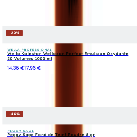
-
20
%
WELLA PROFESSIONAL
Wella Koleston Welloxon Perfect Émulsion Oxydante
20 Volumes 1000 ml
14,36 €
17,96 €
-
40
%
PEGGY SAGE
Peggy Sage Fond de Teint Poudre 8 gr