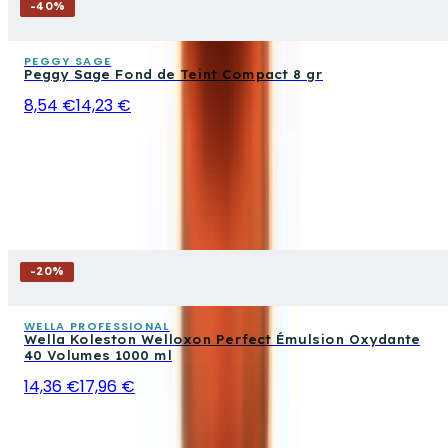
-
40
%
PEGGY SAGE
Peggy Sage Fond de Teint Compact 8 gr
8,54 €
14,23 €
-
20
%
WELLA PROFESSIONAL
Wella Koleston Welloxon Perfect Émulsion Oxydante
40 Volumes 1000 ml
14,36 €
17,96 €