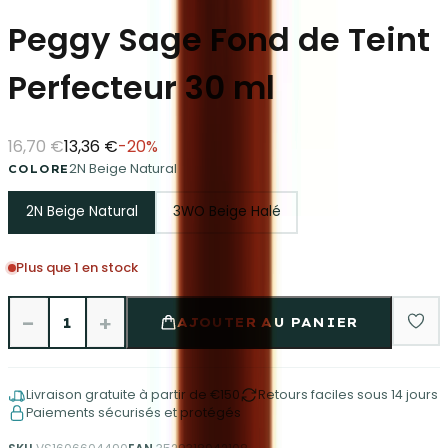
Peggy Sage Fond de Teint
Perfecteur 30 ml
16,70 €
13,36 €
-
20
%
2N Beige Natural
COLORE
2N Beige Natural
3WO Beige Halé
Plus que 1 en stock
−
+
1
AJOUTER AU PANIER
Livraison gratuite à partir de €150
Retours faciles sous 14 jours
Paiements sécurisés et protégés