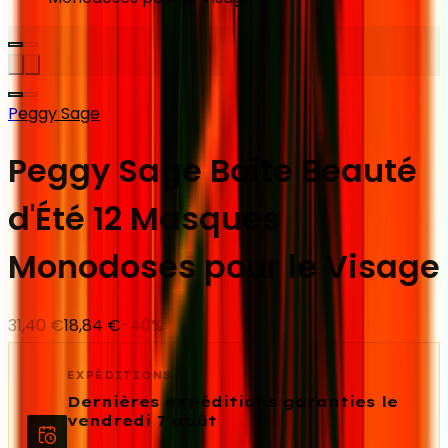
Peggy Sage
Peggy Sage Boîte Beauté
d'Été 12 Masques
Monodoses pour le Visage
31,40 €
18,84 €
-
40
%
EXPÉDITIONS
Dernières expéditions garanties le
vendredi 7 août