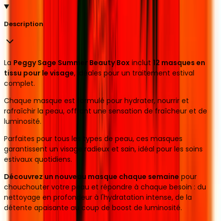
Description
La
Peggy Sage Summer Beauty Box
inclut
12 masques en
tissu pour le visage
, idéales pour un traitement estival
complet.
Chaque masque est formulé pour hydrater, nourrir et
rafraîchir la peau, offrant une sensation de fraîcheur et de
luminosité.
Parfaites pour tous les types de peau, ces masques
garantissent un visage radieux et sain, idéal pour les soins
estivaux quotidiens.
Découvrez un nouveau masque chaque semaine
pour
chouchouter votre peau et répondre à chaque besoin :
du
nettoyage en profondeur à l'hydratation intense,
de la
détente apaisante au coup de boost de luminosité.