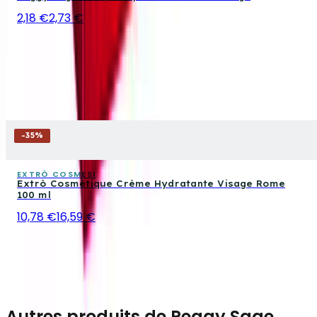
2,18 €
2,73 €
-
35
%
EXTRÒ COSMESI
Extrò Cosmétique Crème Hydratante Visage Rome
100 ml
10,78 €
16,59 €
Autres produits de Peggy Sage