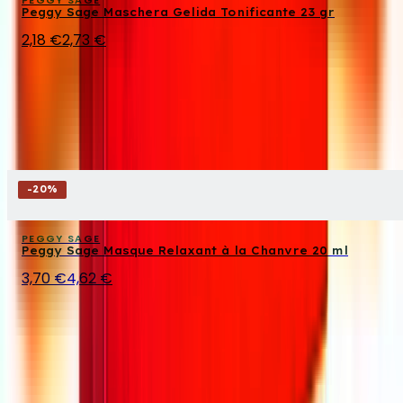
Peggy Sage Maschera Gelida Tonificante 23 gr
2,18 €
2,73 €
-
20
%
PEGGY SAGE
Peggy Sage Masque Relaxant à la Chanvre 20 ml
3,70 €
4,62 €