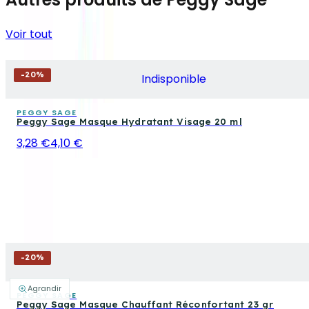
Voir tout
-
20
%
Indisponible
PEGGY SAGE
Peggy Sage Masque Hydratant Visage 20 ml
3,28 €
4,10 €
-
20
%
Agrandir
PEGGY SAGE
Peggy Sage Masque Chauffant Réconfortant 23 gr