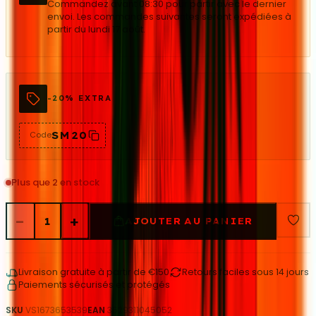
Commandez avant 08:30 pour partir avec le dernier
envoi. Les commandes suivantes seront expédiées à
partir du lundi 17 août.
-20% EXTRA
SM20
Code
Plus que 2 en stock
−
+
1
AJOUTER AU PANIER
Livraison gratuite à partir de €150
Retours faciles sous 14 jours
Paiements sécurisés et protégés
SKU
VS1673653539
EAN
3529311045052