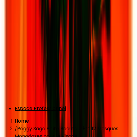
Espace Professionnel
Home
/
Peggy Sage Boîte Beauté d'Été 12 Masques
Monodoses pour le Visage