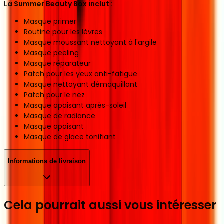
La Summer Beauty Box inclut :
Masque primer
Routine pour les lèvres
Masque moussant nettoyant à l'argile
Masque peeling
Masque réparateur
Patch pour les yeux anti-fatigue
Masque nettoyant démaquillant
Patch pour le nez
Masque apaisant après-soleil
Masque de radiance
Masque apaisant
Masque de glace tonifiant
Informations de livraison
Cela pourrait aussi vous intéresser