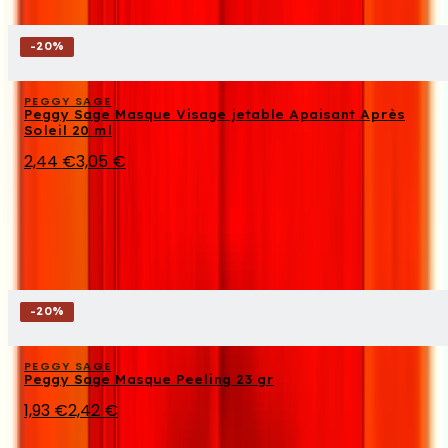
-
20
%
PEGGY SAGE
Peggy Sage Masque Visage jetable Apaisant Après
Soleil 20 ml
2,44 €
3,05 €
-
20
%
PEGGY SAGE
Peggy Sage Masque Peeling 23 gr
1,93 €
2,42 €