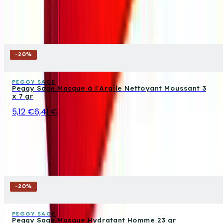
-
20
%
PEGGY SAGE
Peggy Sage Masque à l'Argile Nettoyant Moussant 3
x 7 gr
5,12 €
6,41 €
-
20
%
PEGGY SAGE
Peggy Sage Masque Hydratant Homme 23 gr