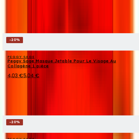
-
20
%
PEGGY SAGE
Peggy Sage Masque Jetable Pour Le Visage Au
Collagène 1 pièce
4,03 €
5,04 €
-
20
%
PEGGY SAGE