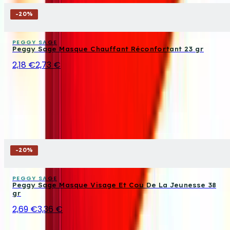
-
20
%
PEGGY SAGE
Peggy Sage Masque Chauffant Réconfortant 23 gr
2,18 €
2,73 €
-
20
%
PEGGY SAGE
Peggy Sage Masque Visage Et Cou De La Jeunesse 38
gr
2,69 €
3,36 €