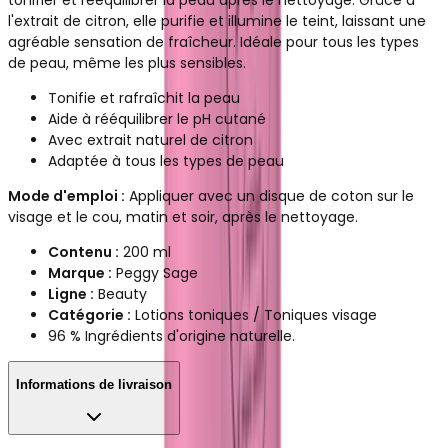
l'extrait de citron, elle purifie et illumine le teint, laissant une
agréable sensation de fraîcheur. Idéale pour tous les types
de peau, même les plus sensibles.
Tonifie et rafraîchit la peau
Aide à rééquilibrer le pH cutané
Avec extrait naturel de citron
Adaptée à tous les types de peau
Mode d'emploi :
Appliquer avec un disque de coton sur le
visage et le cou, matin et soir, après le nettoyage.
Contenu :
200 ml
Marque :
Peggy Sage
Ligne :
Beauty
Catégorie :
Lotions toniques / Toniques visage
96 % Ingrédients d'origine naturelle.
Informations de livraison