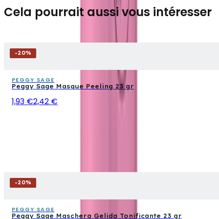
Cela pourrait aussi vous intéresser
-
20
%
PEGGY SAGE
Peggy Sage Masque Peeling 23 gr
1,93 €
2,42 €
-
20
%
PEGGY SAGE
Peggy Sage Maschera Gelida Tonificante 23 gr