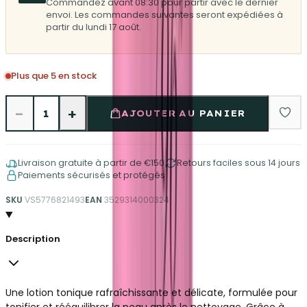
Commandez avant 08:30 pour partir avec le dernier
envoi. Les commandes suivantes seront expédiées à
partir du lundi 17 août.
Plus que 5 en stock
−
+
1
AJOUTER AU PANIER
Livraison gratuite à partir de €150
Retours faciles sous 14 jours
Paiements sécurisés et protégés
SKU
VS5776821493
EAN
3529314000324
Description
Une lotion tonique rafraîchissante et délicate, formulée pour
tonifier et rééquilibrer la peau après le nettoyage. Grâce à