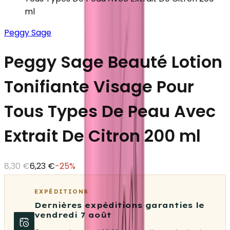
ml
Peggy Sage
Peggy Sage Beauté Lotion
Tonifiante Visage Pour
Tous Types De Peau Avec
Extrait De Citron 200 ml
8,30 €
6,23 €
-
25
%
EXPÉDITIONS
Dernières expéditions garanties le
vendredi 7 août