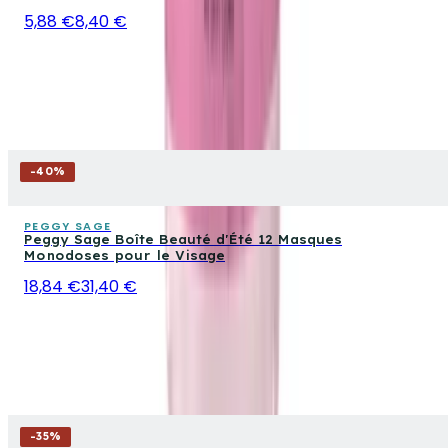
5,88 €
8,40 €
-
40
%
PEGGY SAGE
Peggy Sage Boîte Beauté d'Été 12 Masques
Monodoses pour le Visage
18,84 €
31,40 €
-
35
%