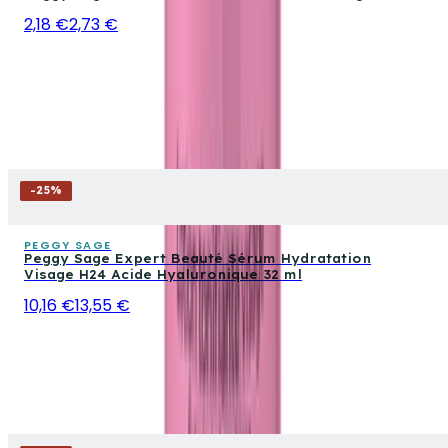
2,18 €
2,73 €
-
25
%
PEGGY SAGE
Peggy Sage Expert Beauté Sérum Hydratation
Visage H24 Acide Hyaluronique 32 ml
10,16 €
13,55 €