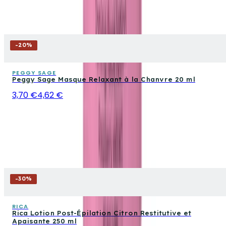
-
20
%
PEGGY SAGE
Peggy Sage Masque Relaxant à la Chanvre 20 ml
3,70 €
4,62 €
-
30
%
RICA
Rica Lotion Post-Épilation Citron Restitutive et
Apaisante 250 ml