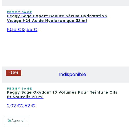
PEGGY SAGE
Peggy Sage Expert Beauté Sérum Hydratation
Visage H24 Acide Hyaluronique 32 ml
10,16 €
13,55 €
-
20
%
Indisponible
PEGGY SAGE
Peggy Sage Oxydant 10 Volumes Pour Teinture Cils
Et Sourcils 20 ml
2,02 €
2,52 €
Agrandir