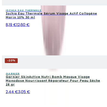
ISCHIA EAU THERMALE
Ischia Eau Thermale Sérum Visage Actif Collagène
Marin 10% 30 ml
8,19 €
12,60 €
-
20
%
GARNIER
Garnier SkinActive Nutri Bomb Masque Visage
Monodose Nourrissant Réparateur Pour Peau Sèche
28 gr
2,44 €
3,05 €