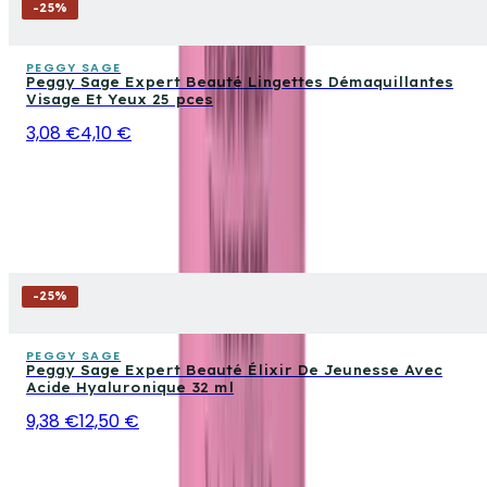
-
25
%
PEGGY SAGE
Peggy Sage Expert Beauté Lingettes Démaquillantes
Visage Et Yeux 25 pces
3,08 €
4,10 €
-
25
%
PEGGY SAGE
Peggy Sage Expert Beauté Élixir De Jeunesse Avec
Acide Hyaluronique 32 ml
9,38 €
12,50 €