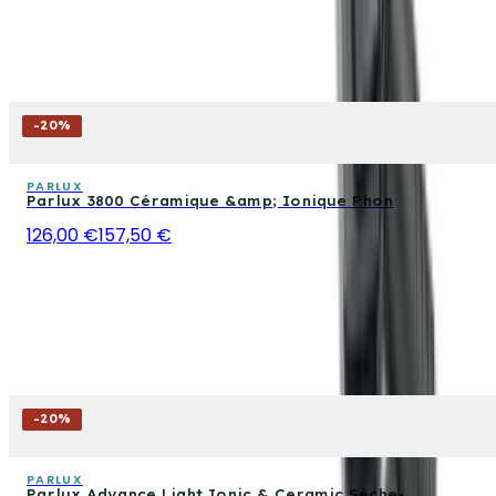
-
20
%
PARLUX
Parlux 3800 Céramique &amp; Ionique Phon
126,00 €
157,50 €
-
20
%
PARLUX
Parlux Advance Light Ionic & Ceramic Sèche-