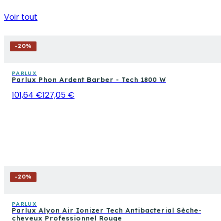
Voir tout
-
20
%
PARLUX
Parlux Phon Ardent Barber - Tech 1800 W
101,64 €
127,05 €
-
20
%
PARLUX
Parlux Alyon Air Ionizer Tech Antibacterial Sèche-
cheveux Professionnel Rouge