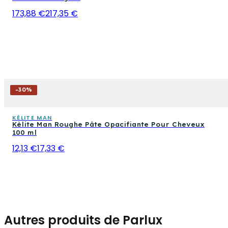
173,88 €
217,35 €
-
30
%
KÈLITE MAN
Kèlite Man Roughe Pâte Opacifiante Pour Cheveux
100 ml
12,13 €
17,33 €
Autres produits de Parlux