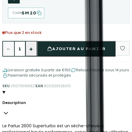
SM20
Code
Plus que 2 en stock
−
+
1
AJOUTER AU PANIER
Livraison gratuite à partir de €150
Retours faciles sous 14 jours
Paiements sécurisés et protégés
SKU
VS0735166821
EAN
8021233026010
Description
Le Parlux 2600 Superturbo est un sèche-cheveux
professionnel haute performance, conçu pour une utilisation