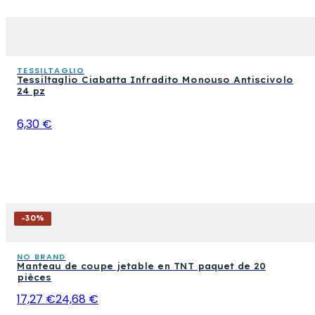
TESSILTAGLIO
Tessiltaglio Ciabatta Infradito Monouso Antiscivolo
24 pz
6,30 €
-
30
%
NO BRAND
Manteau de coupe jetable en TNT paquet de 20
pièces
17,27 €
24,68 €