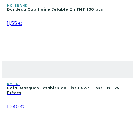
NO BRAND
Bandeau Capillaire Jetable En TNT 100 pcs
11,55 €
RO.IAL
Roial Masques Jetables en Tissu Non-Tissé TNT 25
Pièces
10,40 €