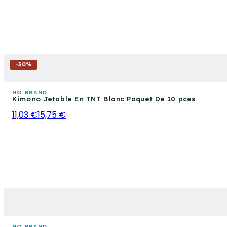
-
30
%
NO BRAND
Kimono Jetable En TNT Blanc Paquet De 10 pces
11,03 €
15,75 €
NO BRAND