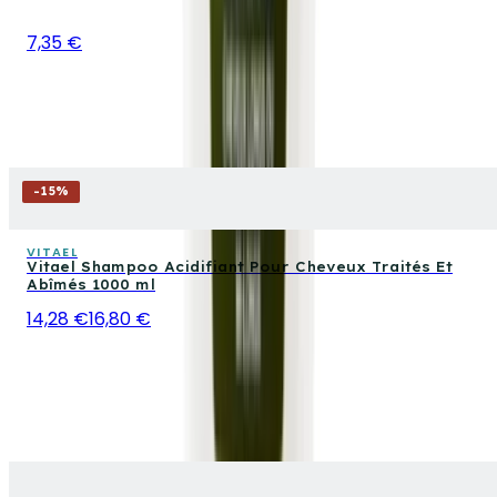
7,35 €
-
15
%
VITAEL
Vitael Shampoo Acidifiant Pour Cheveux Traités Et
Abîmés 1000 ml
14,28 €
16,80 €