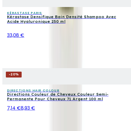
KÉRASTASE PARIS
Kérastase Densifique Bain Densité Shampoo Avec
Acide Hyaluronique 250 ml
33,08 €
-
20
%
DIRECTIONS HAIR COLOUR
Directions Couleur de Cheveux Couleur Semi-
Permanente Pour Cheveux 71 Argent 100 ml
7,14 €
8,93 €