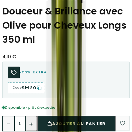
Douceur & Brillance avec
Olive pour Cheveux Longs
350 ml
4,10 €
-20% EXTRA
SM20
Code
Disponible · prêt à expédier
−
+
1
AJOUTER AU PANIER