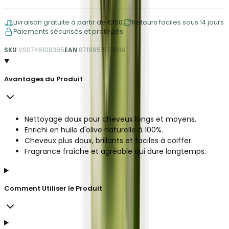
Livraison gratuite à partir de €150
Retours faciles sous 14 jours
Paiements sécurisés et protégés
SKU
VS0746108385
EAN
8718951577039
Avantages du Produit
Nettoyage doux pour cheveux longs et moyens.
Enrichi en huile d'olive naturelle à 100%.
Cheveux plus doux, brillants et faciles à coiffer.
Fragrance fraîche et agréable qui dure longtemps.
Comment Utiliser le Produit