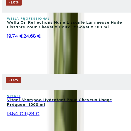
-
20
%
WELLA PROFESSIONAL
Wella Oil Reflections Huile Lissante Lumineuse Huile
Lissante Pour Cheveux Doux Et Soyeux 100 ml
19,74 €
24,68 €
-
15
%
VITAEL
Vitael Shampoo Hydratant Pour Cheveux Usage
Fréquent 1000 ml
13,84 €
16,28 €