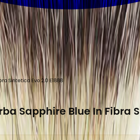
ra Sintetica Evo 2.0 E1888
a Sapphire Blue In Fibra Si