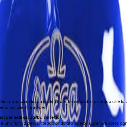
dei materiali utilizzati e allo straordinario ciuffo sintetico che lo 
rito dai clienti europei.
uoi pennelli da barba sintetici.
to è una fibra a pelo sintetico ondulato aperto superiore sotto og