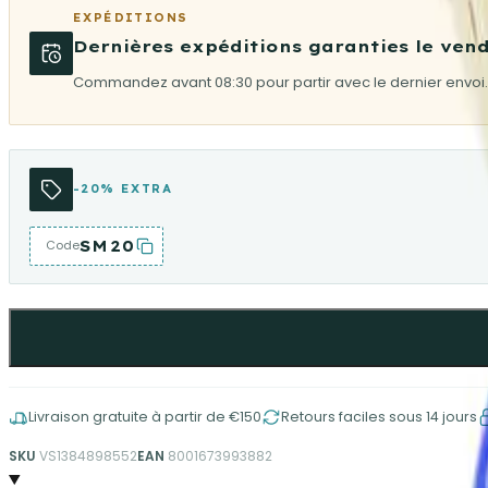
EXPÉDITIONS
Dernières expéditions garanties le vend
Commandez avant 08:30 pour partir avec le dernier envoi.
-20% EXTRA
SM20
Code
Livraison gratuite à partir de €150
Retours faciles sous 14 jours
SKU
VS1384898552
EAN
8001673993882