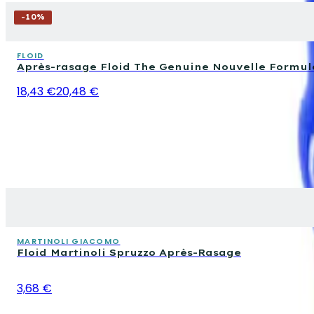
-
10
%
FLOID
Après-rasage Floid The Genuine Nouvelle Formul
18,43 €
20,48 €
MARTINOLI GIACOMO
Floid Martinoli Spruzzo Après-Rasage
3,68 €