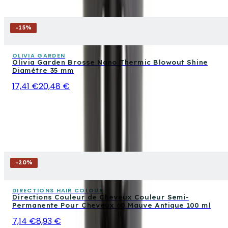
-
15
%
OLIVIA GARDEN
Olivia Garden Brosse Nano Thermic Blowout Shine
Diamètre 35 mm
17,41 €
20,48 €
-
20
%
DIRECTIONS HAIR COLOUR
Directions Couleur de Cheveux Couleur Semi-
Permanente Pour Cheveux 60 Mauve Antique 100 ml
7,14 €
8,93 €