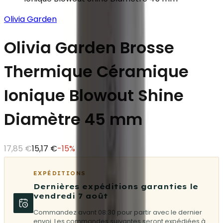
Olivia Garden
Olivia Garden Brosse
Thermique Céramique
Ionique Blowout Shine
Diamètre 45 mm
17,85 €
15,17 €
-
15
%
EXPÉDITIONS
Dernières expéditions garanties le
vendredi 7 août
Commandez avant 08:30 pour partir avec le dernier
envoi. Les commandes suivantes seront expédiées à