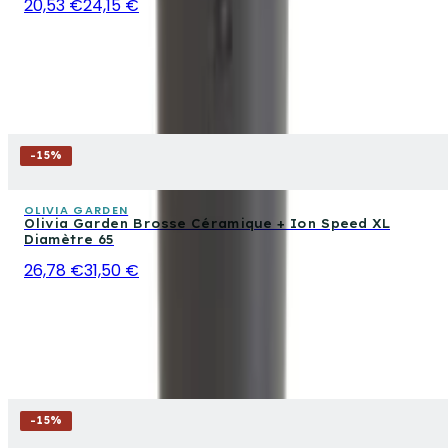
20,53 €
24,15 €
-
15
%
OLIVIA GARDEN
Olivia Garden Brosse Céramique + Ion Speed XL
Diamètre 65
26,78 €
31,50 €
-
15
%