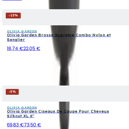
-
15
%
OLIVIA GARDEN
Olivia Garden Brosse Supreme Combo Nylon et
Sanglier
18,74 €
22,05 €
-
5
%
OLIVIA GARDEN
Olivia Garden Ciseaux De Coupe Pour Cheveux
Silkcut XL 6"
69,83 €
73,50 €