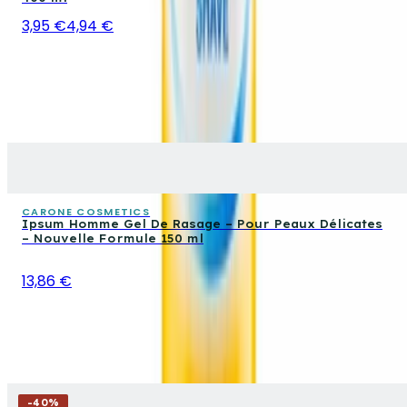
3,95 €
4,94 €
CARONE COSMETICS
Ipsum Homme Gel De Rasage – Pour Peaux Délicates
– Nouvelle Formule 150 ml
13,86 €
-
40
%