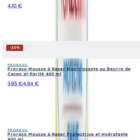
4,10 €
-
20
%
PRORASO
Proraso Mousse à Raser Nourrissante au Beurre de
Cacao et Karité 400 ml
3,95 €
4,94 €
PRORASO
Proraso Mousse à Raser Protectrice et Hydratante
400 ml