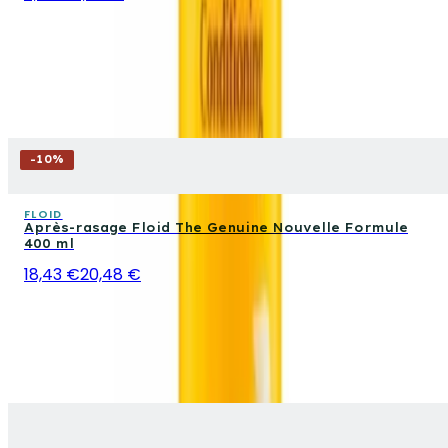
-
10
%
FLOID
Après-rasage Floid The Genuine Nouvelle Formule
400 ml
18,43 €
20,48 €