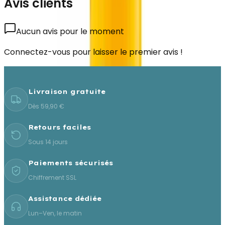
Avis clients
Aucun avis pour le moment
Connectez-vous pour laisser le premier avis !
Livraison gratuite
Dès 59,90 €
Retours faciles
Sous 14 jours
Paiements sécurisés
Chiffrement SSL
Assistance dédiée
Lun–Ven, le matin