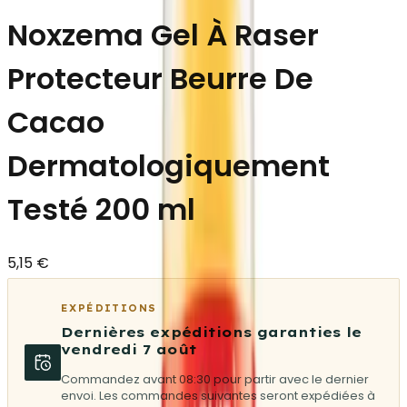
Noxzema Gel À Raser
Protecteur Beurre De
Cacao
Dermatologiquement
Testé 200 ml
5,15 €
EXPÉDITIONS
Dernières expéditions garanties le
vendredi 7 août
Commandez avant 08:30 pour partir avec le dernier
envoi. Les commandes suivantes seront expédiées à