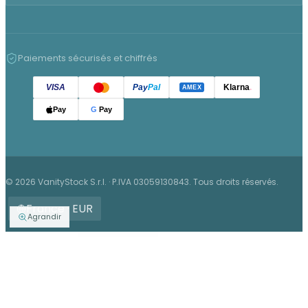
Paiements sécurisés et chiffrés
VISA
Pay
Pal
Klarna
.
AMEX
Pay
G
Pay
© 2026 VanityStock S.r.l. · P.IVA 03059130843. Tous droits réservés.
France · EUR
Agrandir