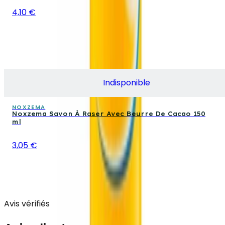
4,10 €
Indisponible
NOXZEMA
Noxzema Savon À Raser Avec Beurre De Cacao 150
ml
3,05 €
Avis vérifiés