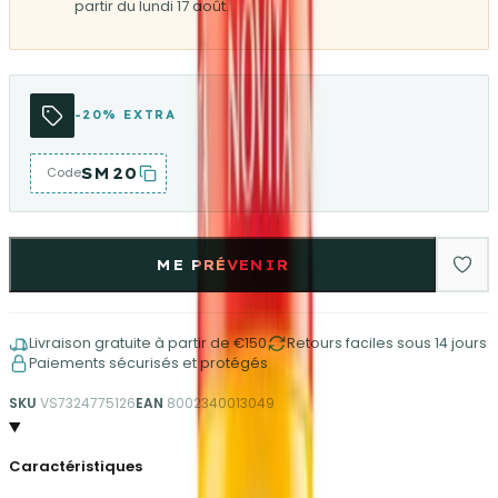
partir du lundi 17 août.
-20% EXTRA
SM20
Code
ME PRÉVENIR
Livraison gratuite à partir de €150
Retours faciles sous 14 jours
Paiements sécurisés et protégés
SKU
VS7324775126
EAN
8002340013049
Caractéristiques