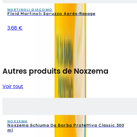
MARTINOLI GIACOMO
Floid Martinoli Spruzzo Après-Rasage
3,68 €
Autres produits de Noxzema
Voir tout
NOXZEMA
Noxzema Schiuma Da Barba Protettiva Classic 300
ml