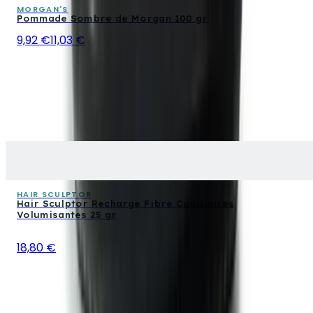
MORGAN'S
Pommade Sombre de Morgan 100 gr
9,92 €
11,03 €
HAIR SCULPTOR
Hair Sculptor Recharge Fibre Capillaires
Volumisantes 25 gr
18,80 €