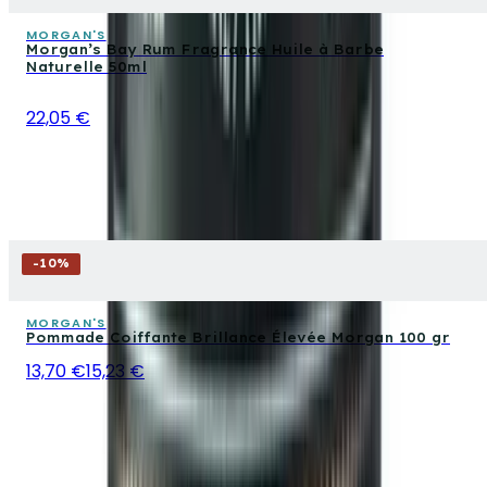
MORGAN'S
Morgan’s Bay Rum Fragrance Huile à Barbe
Naturelle 50ml
22,05 €
-
10
%
MORGAN'S
Pommade Coiffante Brillance Élevée Morgan 100 gr
13,70 €
15,23 €