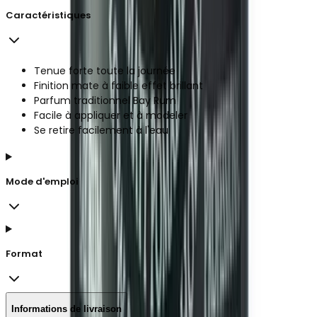
Caractéristiques
Tenue forte toute la journée
Finition mate à faible effet brillant
Parfum traditionnel Bay Rum
Facile à appliquer et à modeler
Se retire facilement à l'eau
Mode d'emploi
Format
Informations de livraison