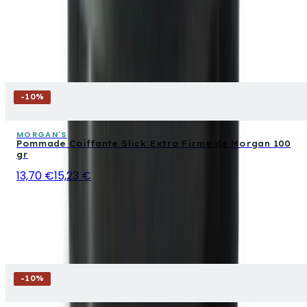
-
10
%
MORGAN'S
Pommade Coiffante Slick Extra Firme de Morgan 100
gr
13,70 €
15,23 €
-
10
%