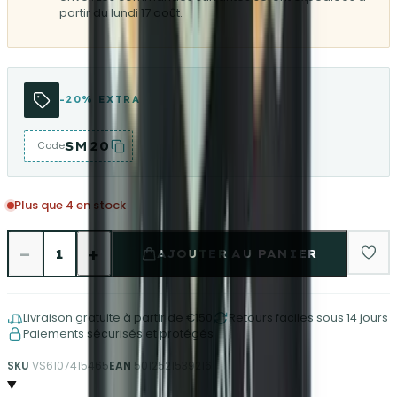
partir du lundi 17 août.
-20% EXTRA
SM20
Code
Plus que 4 en stock
−
+
1
AJOUTER AU PANIER
Livraison gratuite à partir de €150
Retours faciles sous 14 jours
Paiements sécurisés et protégés
SKU
VS6107415465
EAN
5012521539216