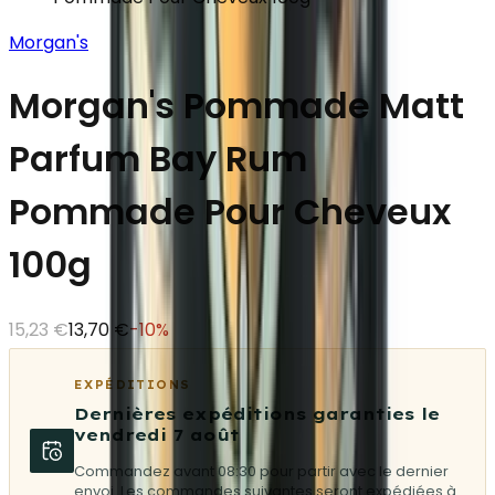
Morgan's
Morgan's Pommade Matt
Parfum Bay Rum
Pommade Pour Cheveux
100g
15,23 €
13,70 €
-
10
%
EXPÉDITIONS
Dernières expéditions garanties le
vendredi 7 août
Commandez avant 08:30 pour partir avec le dernier
envoi. Les commandes suivantes seront expédiées à