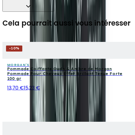
Cela pourrait aussi vous intéresser
-
10
%
MORGAN'S
Pommade Coiffante Oudh & Ambre de Morgan
Pommade Pour Cheveux Effet Brillant Tenue Forte
100 gr
13,70 €
15,23 €