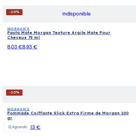
-
10
%
Indisponible
MORGAN'S
Pasta Mate Morgan Texture Argile Mate Pour
Cheveux 75 ml
8,03 €
8,93 €
-
10
%
MORGAN'S
Pommade Coiffante Slick Extra Firme de Morgan 100
gr
13,70 €
15,23 €
Agrandir