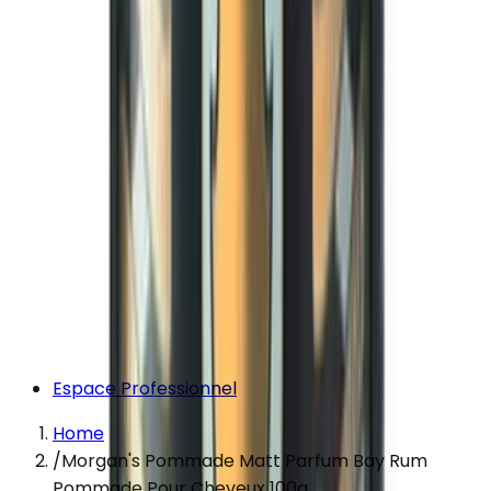
Espace Professionnel
Home
/
Morgan's Pommade Matt Parfum Bay Rum
Pommade Pour Cheveux 100g