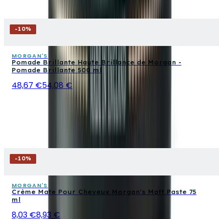
-
10
%
MORGAN'S
Pomade Brillante Haute Brillance de Morgan -
Pomade Brillante 500 ml
48,67 €
54,08 €
-
10
%
MORGAN'S
Crème Mate Pour Cheveux Morgan's Matt Paste 75
ml
8,03 €
8,93 €