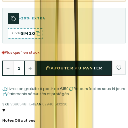
-20% EXTRA
SM20
Code
Plus que 1 en stock
−
+
1
AJOUTER AU PANIER
Livraison gratuite à partir de €150
Retours faciles sous 14 jours
Paiements sécurisés et protégés
SKU
VS8654811154
EAN
6294015132120
Notes Olfactives