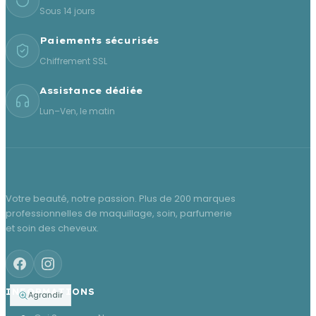
Sous 14 jours
Paiements sécurisés
Chiffrement SSL
Assistance dédiée
Lun–Ven, le matin
Votre beauté, notre passion. Plus de 200 marques
professionnelles de maquillage, soin, parfumerie
et soin des cheveux.
INFORMATIONS
Agrandir