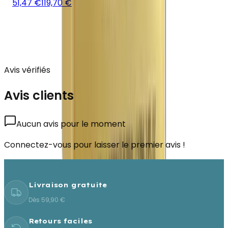
51,47 €
119,70 €
Avis vérifiés
Avis clients
Aucun avis pour le moment
Connectez-vous pour laisser le premier avis !
Livraison gratuite
Dès 59,90 €
Retours faciles