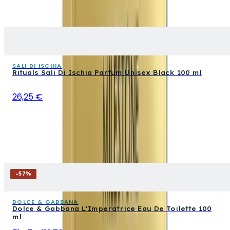
SALI DI ISCHIA
Rituals Sali Di Ischia Parfum Unisex Black 100 ml
26,25 €
-
57
%
DOLCE & GABBANA
Dolce & Gabbana L'Imperatrice Eau De Toilette 100
ml