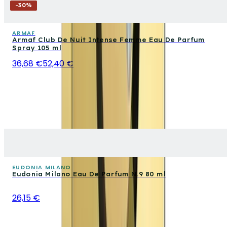
-
30
%
ARMAF
Armaf Club De Nuit Intense Femme Eau De Parfum
Spray 105 ml
36,68 €
52,40 €
EUDONIA MILANO
Eudonia Milano Eau De Parfum N.9 80 ml
26,15 €