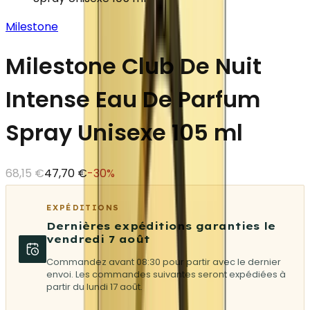
Milestone
Milestone Club De Nuit
Intense Eau De Parfum
Spray Unisexe 105 ml
68,15 €
47,70 €
-
30
%
EXPÉDITIONS
Dernières expéditions garanties le
vendredi 7 août
Commandez avant 08:30 pour partir avec le dernier
envoi. Les commandes suivantes seront expédiées à
partir du lundi 17 août.