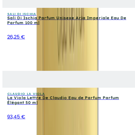
SALI DI ISCHIA
Sali Di Ischia Parfum Unisexe Aria Imperiale Eau De
Parfum 100 ml
26,25 €
CLAUDIO LA VIOLA
La Viola Lettre De Claudio Eau de Parfum Parfum
Élégant 50 ml
93,45 €