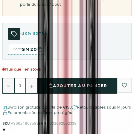
partir du lundi 17 août.
-20% EXTRA
SM20
Code
Plus que 1 en stock
−
+
1
AJOUTER AU PANIER
Livraison gratuite à partir de €150
Retours faciles sous 14 jours
Paiements sécurisés et protégés
SKU
VS6624903583
EAN
5902082552338