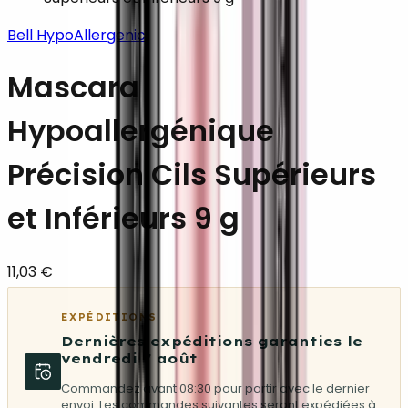
Bell HypoAllergenic
Mascara
Hypoallergénique
Précision Cils Supérieurs
et Inférieurs 9 g
11,03 €
EXPÉDITIONS
Dernières expéditions garanties le
vendredi 7 août
Commandez avant 08:30 pour partir avec le dernier
envoi. Les commandes suivantes seront expédiées à