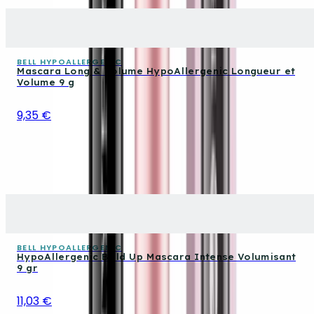
BELL HYPOALLERGENIC
Mascara Long & Volume HypoAllergenic Longueur et
Volume 9 g
9,35 €
BELL HYPOALLERGENIC
HypoAllergenic Bold Up Mascara Intense Volumisant
9 gr
11,03 €