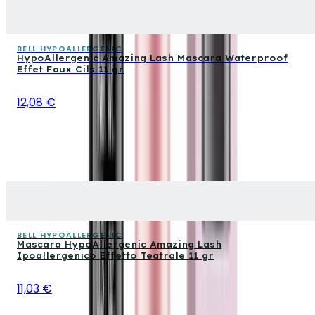
BELL HYPOALLERGENIC
HypoAllergenic Amazing Lash Mascara Waterproof
Effet Faux Cils 11 gr
12,08 €
BELL HYPOALLERGENIC
Mascara HypoAllergenic Amazing Lash
Ipoallergenico Effetto Teatrale 11 gr
11,03 €