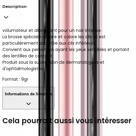
Description
volumateur et allongeant pour un noir intense.
La brosse spéciale sépare et colore les cils et est
particulièrement adaptée aux cils inférieurs.
Convient aux personnes ayant les yeux sensibles et portant
des lentilles de contact.
Produit sous la supervision de dermatologues et
d'ophtalmologistes.
Format : 9gr
Informations de livraison
Cela pourrait aussi vous intéresser