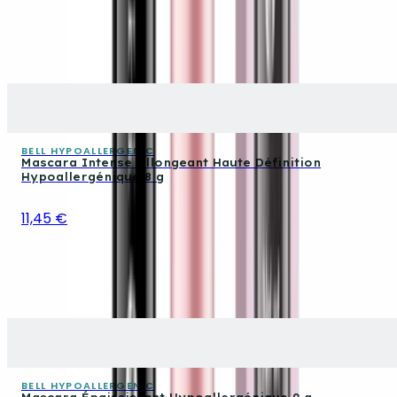
BELL HYPOALLERGENIC
Mascara Intense Allongeant Haute Définition
Hypoallergénique 8 g
11,45 €
BELL HYPOALLERGENIC