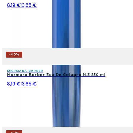
8,19 €
13,65 €
-
40
%
MARMARA BARBER
Marmara Barber Eau De Cologne N.3 250 ml
8,19 €
13,65 €