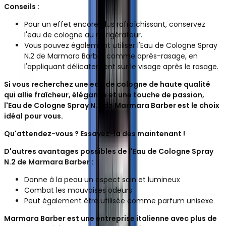
Conseils :
Pour un effet encore plus rafraîchissant, conservez
l'eau de cologne au réfrigérateur.
Vous pouvez également utiliser l'Eau de Cologne Spray
N.2 de Marmara Barber comme après-rasage, en
l'appliquant délicatement sur le visage après le rasage.
Si vous recherchez une eau de cologne de haute qualité
qui allie fraîcheur, élégance et une touche de passion,
l'Eau de Cologne Spray N.2 de Marmara Barber est le choix
idéal pour vous.
Qu'attendez-vous ? Essayez-la dès maintenant !
D'autres avantages possibles de l'Eau de Cologne Spray
N.2 de Marmara Barber :
Donne à la peau un aspect sain et lumineux
Combat les mauvaises odeurs
Peut également être utilisée comme parfum unisexe
Marmara Barber est une entreprise italienne avec plus de