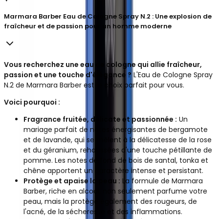
Marmara Barber Eau de Cologne Spray N.2 : Une explosion de
fraîcheur et de passion pour un homme moderne
Vous recherchez une eau de cologne qui allie fraîcheur,
passion et une touche d'élégance ?
L'Eau de Cologne Spray
N.2 de Marmara Barber est le choix parfait pour vous.
Voici pourquoi :
Fragrance fruitée, délicate et passionnée :
Un
mariage parfait de notes énergisantes de bergamote
et de lavande, qui se mêlent à la délicatesse de la rose
et du géranium, rehaussées d'une touche pétillante de
pomme. Les notes de fond de bois de santal, tonka et
chêne apportent un caractère intense et persistant.
Protège et apaise la peau :
La formule de Marmara
Barber, riche en alcool, non seulement parfume votre
peau, mais la protège également des rougeurs, de
l'acné, de la sécheresse et des inflammations.