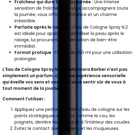
Fraîcheur qui dure toute la journée :
Une intense
sensation de fraîcheur qui vous accompagnera toute
la journée, vous offrant confiance et un charme
irrésistible.
Parfaite après le rasage :
L'Eau de Cologne Spray N.2
est idéale pour apaiser et revitaliser la peau après le
rasage, lui procurant une sensation de bien-être
immédiat.
Format pratique :
Flacon de 250 ml pour une utilisation
prolongée.
L'Eau de Cologne Spray N.2 de Marmara Barber n'est pas
simplement un parfum, c'est une expérience sensorielle
qui éveille vos sens et vous fait vous sentir sûr de vous à
tout moment de la journée.
Comment l'utiliser :
Appliquez une petite quantité d'eau de cologne sur les
points stratégiques du corps comme le cou, les
poignets, derrière les oreilles et à l'intérieur des coudes.
Évitez le contact avec les yeux et les muqueuses.