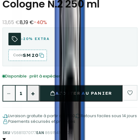
Cologne N.2 250 ml
13,65 €
8,19 €
-
40
%
-20% EXTRA
SM20
Code
Disponible · prêt à expédier
−
+
1
AJOUTER AU PANIER
Livraison gratuite à partir de €150
Retours faciles sous 14 jours
Paiements sécurisés et protégés
SKU
VS6811370177
EAN
8691541001124