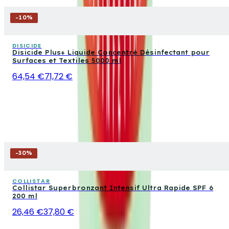
-
10
%
DISICIDE
Disicide Plus+ Liquide Concentré Désinfectant pour
Surfaces et Textiles 5000 ml
64,54 €
71,72 €
-
30
%
COLLISTAR
Collistar Superbronzant Intensif Ultra Rapide SPF 6
200 ml
26,46 €
37,80 €