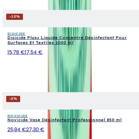
-
10
%
DISICIDE
Disicide Plus+ Liquide Concentré Désinfectant Pour
Surfaces Et Textiles 1000 ml
15,78 €
17,54 €
-
5
%
NOVICIDE
Novicide Vase Désinfectant Professionnel 850 ml
25,94 €
27,30 €