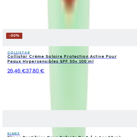
-
30
%
COLLISTAR
Collistar Crème Solaire Protection Active Pour
Peaux Hypersensibles SPF 50+ 100 ml
26,46 €
37,80 €
ELMEX