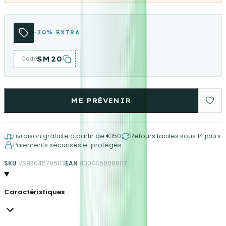
-20% EXTRA
SM20
Code
ME PRÉVENIR
Livraison gratuite à partir de €150
Retours faciles sous 14 jours
Paiements sécurisés et protégés
SKU
VS8304579503
EAN
8004450000117
Caractéristiques