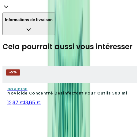
Informations de livraison
Cela pourrait aussi vous intéresser
-
5
%
NOVICIDE
Novicide Concentré Désinfectant Pour Outils 500 ml
12,97 €
13,65 €