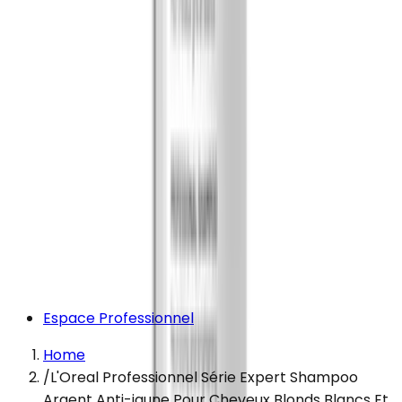
Espace Professionnel
Home
/
L'Oreal Professionnel Série Expert Shampoo
Argent Anti-jaune Pour Cheveux Blonds Blancs Et