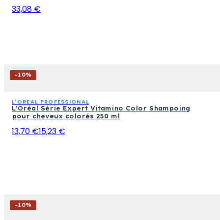
33,08 €
-
10
%
L'OREAL PROFESSIONAL
L'Oréal Série Expert Vitamino Color Shampoing
pour cheveux colorés 250 ml
13,70 €
15,23 €
-
10
%