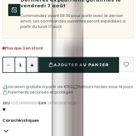
vendredi 7 août
Commandez avant 08:30 pour partir avec le dernier
envoi. Les commandes suivantes seront expédiées à
partir du lundi 17 août.
Plus que 3 en stock
−
+
1
AJOUTER AU PANIER
Livraison gratuite à partir de €150
Retours faciles sous 14 jours
Paiements sécurisés et protégés
SKU
VS5241689960
EAN
3474636974108
Caractéristiques