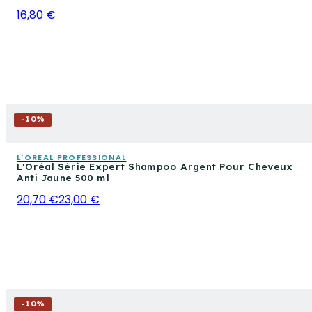
16,80 €
-
10
%
L'OREAL PROFESSIONAL
L'Oréal Série Expert Shampoo Argent Pour Cheveux
Anti Jaune 500 ml
20,70 €
23,00 €
-
10
%