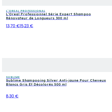
L'OREAL PROFESSIONAL
L'Oreal Professionnel Série Expert Shampoo
Rénovateur de Longueurs 300 ml
13,70 €
15,23 €
SUBLIME
Sublime Shampooing Silver Anti-jaune Pour Cheveux
Blancs Gris Et Décolorés 500 ml
8,30 €