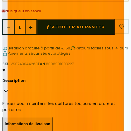
Plus que 3 en stock
−
+
1
AJOUTER AU PANIER
Livraison gratuite à partir de €150
Retours faciles sous 14 jours
Paiements sécurisés et protégés
SKU
VS0743044268
EAN
8006901003227
Description
Pinces pour maintenir les coiffures toujours en ordre et
parfaites.
Informations de livraison