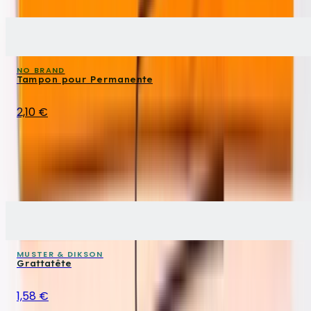
NO BRAND
Tampon pour Permanente
2,10 €
MUSTER & DIKSON
Grattatête
1,58 €