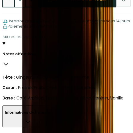
Livraison gratuite à partir de €150
Retours faciles sous 14 jours
Paiements sécurisés et protégés
SKU
VS1098206721
EAN
6290360593661
Notes olfactives
Tête :
Gingembre, Cannelle, Cardamome
Cœur :
Praliné, Fruits Confits, Fleurs Blanches
Base :
Café Arabica, Fèves de Tonka, Musc, Benjoin, Vanille
Informations de livraison