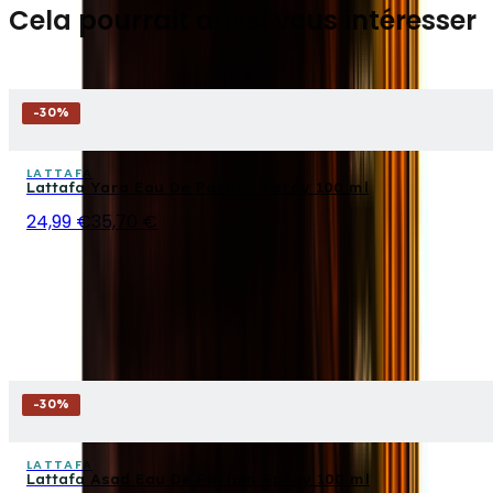
Cela pourrait aussi vous intéresser
-
30
%
LATTAFA
Lattafa Yara Eau De Parfum Spray 100 ml
24,99 €
35,70 €
-
30
%
LATTAFA
Lattafa Asad Eau De Parfum Spray 100 ml