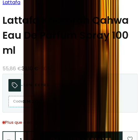
Lattafa
Lattafa Khamrah Qahwa
Eau De Parfum Spray 100
ml
55,86 €
39,10 €
-
30
%
-20% EXTRA
SM20
Code
Plus que 4 en stock
−
+
1
AJOUTER AU PANIER