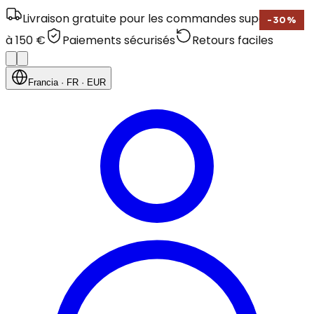
Livraison gratuite pour les commandes supérieures
-
30
%
à 150 €
Paiements sécurisés
Retours faciles
Francia
· FR
· EUR