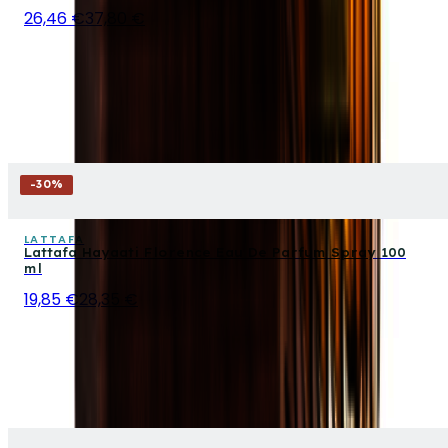
26,46 €
37,80 €
-
30
%
LATTAFA
Lattafa Hayaati Florence Eau De Parfum Spray 100
ml
19,85 €
28,35 €