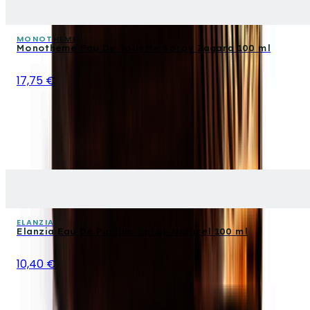
MONOTHEME
Monotheme Eau De Toilette Spray Zagara 100 ml
17,75 €
ELANZIA
Elanzia Eau De Parfum Spray Naturel 100 ml
10,40 €