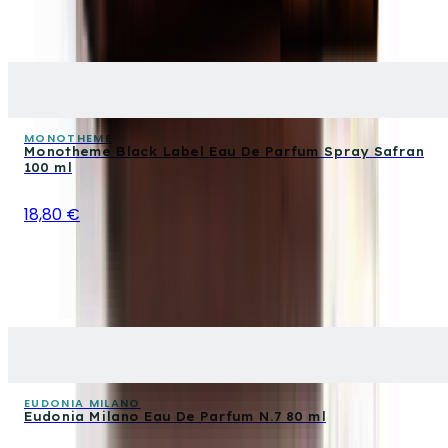
MONOTHEME
Monotheme Black Label Eau De Parfum Spray Safran
100 ml
18,80 €
EUDONIA MILANO
Eudonia Milano Eau De Parfum N.7 80 ml