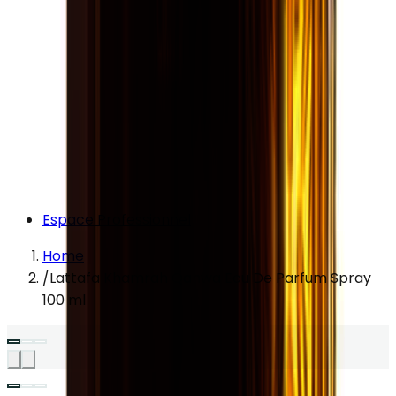
Espace Professionnel
Home
/
Lattafa Khamrah Qahwa Eau De Parfum Spray
100 ml