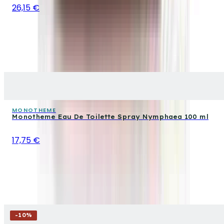
26,15 €
MONOTHEME
Monotheme Eau De Toilette Spray Nymphaea 100 ml
17,75 €
-
10
%