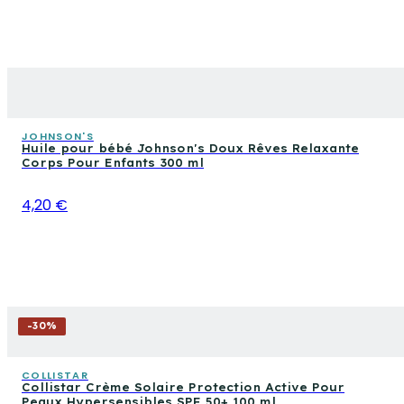
JOHNSON'S
Huile pour bébé Johnson's Doux Rêves Relaxante
Corps Pour Enfants 300 ml
4,20 €
-
30
%
COLLISTAR
Collistar Crème Solaire Protection Active Pour
Peaux Hypersensibles SPF 50+ 100 ml