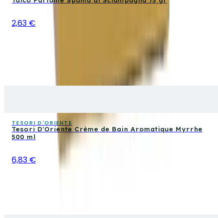
Talco Parfumé Spuma di Sciampagna 75 gr
2,63 €
TESORI D'ORIENTE
Tesori D'Oriente Crème de Bain Aromatique Myrrhe
500 ml
6,83 €