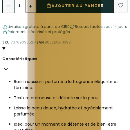
−
+
1
AJOUTER AU PANIER
Livraison gratuite à partir de €150
Retours faciles sous 14 jours
Paiements sécurisés et protégés
SKU
VS7090955214
EAN
8002135011090
Caractéristiques
Bain moussant parfumé à la fragrance élégante et
féminine.
Texture crémeuse et délicate sur la peau.
Laisse la peau douce, hydratée et agréablement
parfumée.
Idéal pour un moment de détente et de bien-être