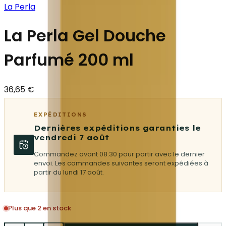
La Perla
La Perla Gel Douche
Parfumé 200 ml
36,65 €
EXPÉDITIONS
Dernières expéditions garanties le
vendredi 7 août
Commandez avant 08:30 pour partir avec le dernier
envoi. Les commandes suivantes seront expédiées à
partir du lundi 17 août.
Plus que 2 en stock