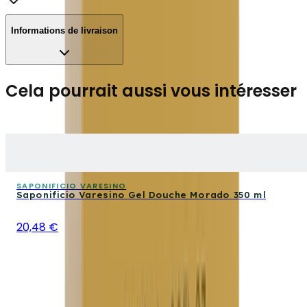
Informations de livraison
Cela pourrait aussi vous intéresser
SAPONIFICIO VARESINO
Saponificio Varesino Gel Douche Morado 350 ml
20,48 €