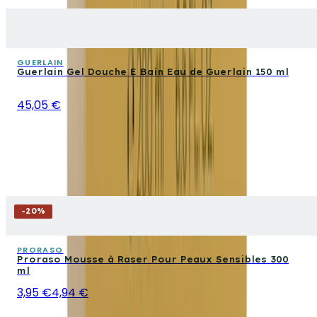
GUERLAIN
Guerlain Gel Douche E Bain Eau de Guerlain 150 ml
45,05 €
-
20
%
PRORASO
Proraso Mousse à Raser Pour Peaux Sensibles 300
ml
3,95 €
4,94 €